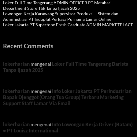
Loker Full Time Tangerang ADMIN OFFICER PT Matahari
Department Store Tbk Tanpa Ijazah 2025
Lowongan Kerja Karawang Supervisor Produksi – Sistem dan
Administrasi PT Indoplat Perkasa Purnama Lamar Online
Loker Jakarta PT Supertone Fresh Graduate ADMIN MARKETPLACE
Recent Comments
lokerharian
mengenai
Loker Full Time Tangerang Barista
Tanpa Ijazah 2025
lokerharian
mengenai
Info Loker Jakarta PT Perindustrian
Bapak Djenggot (Orang Tua Group) Terbaru Marketing
Support Staff Lamar Via Email
lokerharian
mengenai
Info Lowongan Kerja Driver (Batam)
• PT Louisz International