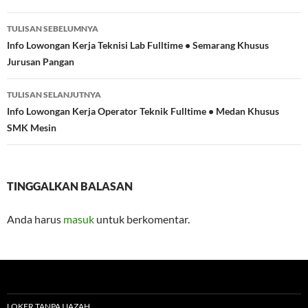
Navigasi
TULISAN SEBELUMNYA
Tulisan
Info Lowongan Kerja Teknisi Lab Fulltime • Semarang Khusus
Jurusan Pangan
TULISAN SELANJUTNYA
Info Lowongan Kerja Operator Teknik Fulltime • Medan Khusus
SMK Mesin
TINGGALKAN BALASAN
Anda harus
masuk
untuk berkomentar.
LOKER TANPA IJAZAH