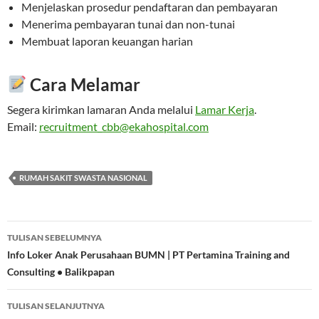
Menjelaskan prosedur pendaftaran dan pembayaran
Menerima pembayaran tunai dan non-tunai
Membuat laporan keuangan harian
Cara Melamar
Segera kirimkan lamaran Anda melalui
Lamar Kerja
.
Email:
recruitment_cbb@ekahospital.com
RUMAH SAKIT SWASTA NASIONAL
Navigasi
TULISAN SEBELUMNYA
Tulisan
Info Loker Anak Perusahaan BUMN | PT Pertamina Training and
Consulting • Balikpapan
TULISAN SELANJUTNYA