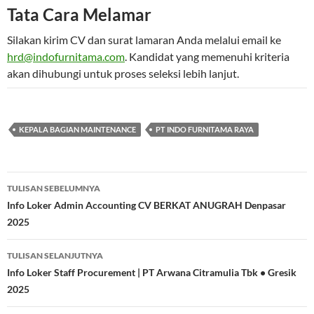
Tata Cara Melamar
Silakan kirim CV dan surat lamaran Anda melalui email ke
hrd@indofurnitama.com
. Kandidat yang memenuhi kriteria
akan dihubungi untuk proses seleksi lebih lanjut.
KEPALA BAGIAN MAINTENANCE
PT INDO FURNITAMA RAYA
Navigasi
TULISAN SEBELUMNYA
Tulisan
Info Loker Admin Accounting CV BERKAT ANUGRAH Denpasar
2025
TULISAN SELANJUTNYA
Info Loker Staff Procurement | PT Arwana Citramulia Tbk • Gresik
2025