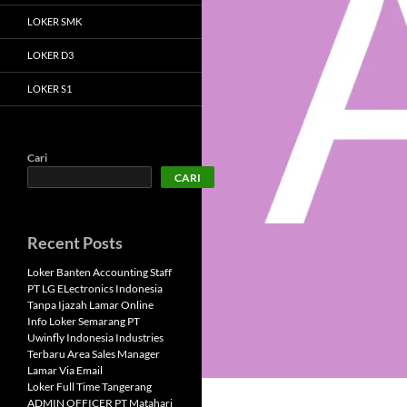
LOKER SMK
LOKER D3
LOKER S1
Cari
CARI
Recent Posts
Loker Banten Accounting Staff
PT LG ELectronics Indonesia
Tanpa Ijazah Lamar Online
Info Loker Semarang PT
Uwinfly Indonesia Industries
Terbaru Area Sales Manager
Lamar Via Email
Loker Full Time Tangerang
ADMIN OFFICER PT Matahari