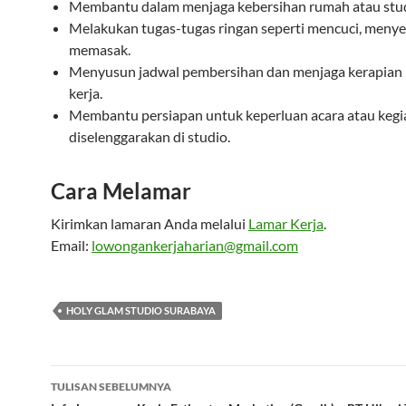
Membantu dalam menjaga kebersihan rumah atau stud
Melakukan tugas-tugas ringan seperti mencuci, menyet
memasak.
Menyusun jadwal pembersihan dan menjaga kerapian 
kerja.
Membantu persiapan untuk keperluan acara atau kegi
diselenggarakan di studio.
Cara Melamar
Kirimkan lamaran Anda melalui
Lamar Kerja
.
Email:
lowongankerjaharian@gmail.com
HOLY GLAM STUDIO SURABAYA
Navigasi
TULISAN SEBELUMNYA