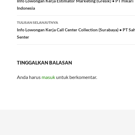
Tulisan
Info Lowongan Kerja Estimator Marketing (Gresik) • PT Hikari
Indonesia
TULISAN SELANJUTNYA
Info Lowongan Kerja Call Center Collection (Surabaya) • PT Sa
Senter
TINGGALKAN BALASAN
Anda harus
masuk
untuk berkomentar.