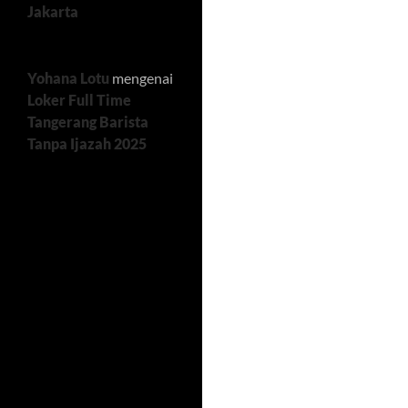
Jakarta
Yohana Lotu
mengenai
Loker Full Time
Tangerang Barista
Tanpa Ijazah 2025