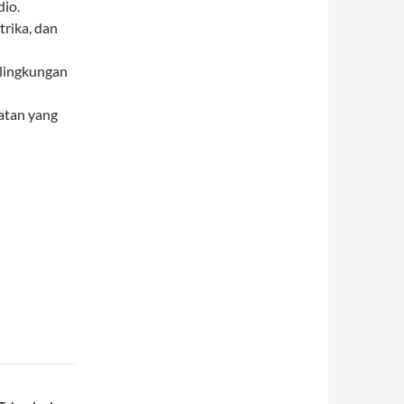
io.
rika, dan
lingkungan
atan yang