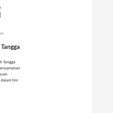
A
M
AR
 Tangga
h Tangga
 kenyamanan
puan
 dalam tim