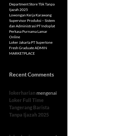
Department Store Tbk Tanpa
Ijazah 2025
Lowongan Kerja Karawang
Supervisor Produksi – Sistem
dan Administrasi PT Indoplat
Perkasa Purnama Lamar
Online
Loker Jakarta PT Supertone
Fresh Graduate ADMIN
MARKETPLACE
Recent Comments
lokerharian
mengenai
Loker Full Time
Tangerang Barista
Tanpa Ijazah 2025