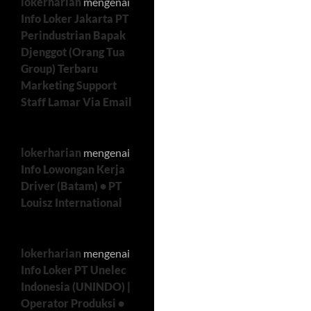
lokerharian
mengenai
Info Loker Jakarta PT
Perindustrian Bapak
Djenggot (Orang Tua
Group) Terbaru
Marketing Support
Staff Lamar Via Email
lokerharian
mengenai
Info Lowongan Kerja
Driver (Batam) • PT
Louisz International
lokerharian
mengenai
Info Loker PT Unelec
Indonesia (UNINDO) |
Operator Produksi •