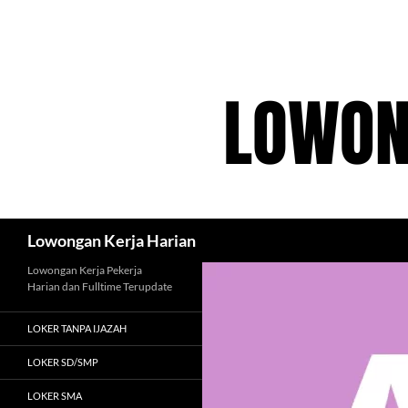
Langsung
ke
isi
Cari
Lowongan Kerja Harian
Lowongan Kerja Pekerja
Harian dan Fulltime Terupdate
LOKER TANPA IJAZAH
LOKER SD/SMP
LOKER SMA