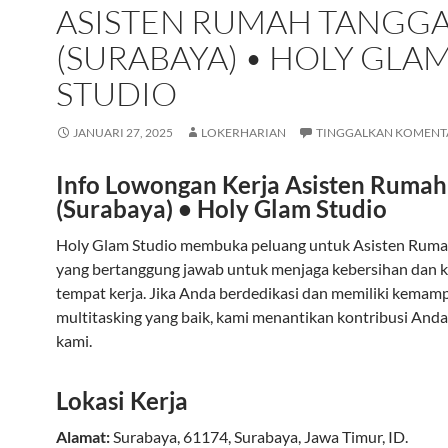
ASISTEN RUMAH TANGG
(SURABAYA) • HOLY GLA
STUDIO
JANUARI 27, 2025
LOKERHARIAN
TINGGALKAN KOMENT
Info Lowongan Kerja Asisten Rumah
(Surabaya) • Holy Glam Studio
Holy Glam Studio membuka peluang untuk Asisten Ruma
yang bertanggung jawab untuk menjaga kebersihan dan
tempat kerja. Jika Anda berdedikasi dan memiliki kemam
multitasking yang baik, kami menantikan kontribusi Anda
kami.
Lokasi Kerja
Alamat:
Surabaya
,
61174
,
Surabaya
,
Jawa Timur
,
ID
.