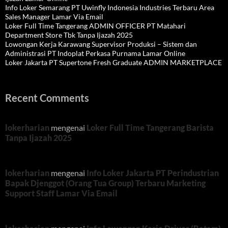
Info Loker Semarang PT Uwinfly Indonesia Industries Terbaru Area
Sales Manager Lamar Via Email
Loker Full Time Tangerang ADMIN OFFICER PT Matahari
Department Store Tbk Tanpa Ijazah 2025
Lowongan Kerja Karawang Supervisor Produksi – Sistem dan
Administrasi PT Indoplat Perkasa Purnama Lamar Online
Loker Jakarta PT Supertone Fresh Graduate ADMIN MARKETPLACE
Recent Comments
lokerharian
mengenai
Loker Full Time Tangerang Barista
Tanpa Ijazah 2025
lokerharian
mengenai
Info Loker Jakarta PT Perindustrian
Bapak Djenggot (Orang Tua Group) Terbaru Marketing
Support Staff Lamar Via Email