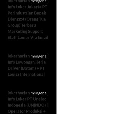
lokerharian
mengenai
Info Loker Jakarta PT
Perindustrian Bapak
Djenggot (Orang Tua
Group) Terbaru
Marketing Support
Staff Lamar Via Email
lokerharian
mengenai
Info Lowongan Kerja
Driver (Batam) • PT
Louisz International
lokerharian
mengenai
Info Loker PT Unelec
Indonesia (UNINDO) |
Operator Produksi •