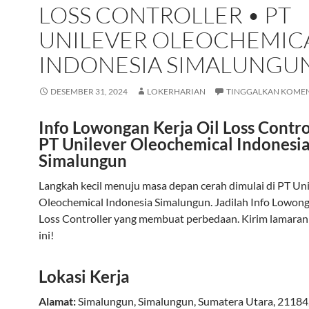
LOSS CONTROLLER • PT
UNILEVER OLEOCHEMIC
INDONESIA SIMALUNGU
DESEMBER 31, 2024
LOKERHARIAN
TINGGALKAN KOME
Info Lowongan Kerja Oil Loss Contro
PT Unilever Oleochemical Indonesi
Simalungun
Langkah kecil menuju masa depan cerah dimulai di PT Uni
Oleochemical Indonesia Simalungun. Jadilah Info Lowong
Loss Controller yang membuat perbedaan. Kirim lamaran
ini!
Lokasi Kerja
Alamat:
Simalungun
,
Simalungun
,
Sumatera Utara
,
21184