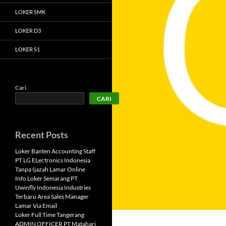
LOKER SMK
LOKER D3
LOKER S1
Cari
CARI
Recent Posts
Loker Banten Accounting Staff
PT LG ELectronics Indonesia
Tanpa Ijazah Lamar Online
Info Loker Semarang PT
Uwinfly Indonesia Industries
Terbaru Area Sales Manager
Lamar Via Email
Loker Full Time Tangerang
ADMIN OFFICER PT Matahari