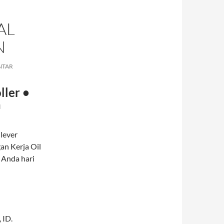
AL
N
NTAR
ller •
a
lever
an Kerja Oil
 Anda hari
,
ID
.