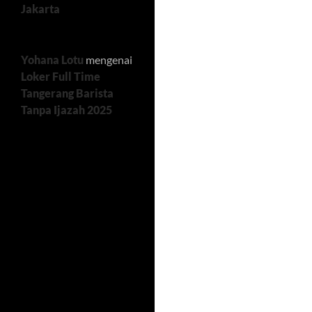
Jakarta
Yohana Lotu
mengenai
Loker Full Time
Tangerang Barista
Tanpa Ijazah 2025