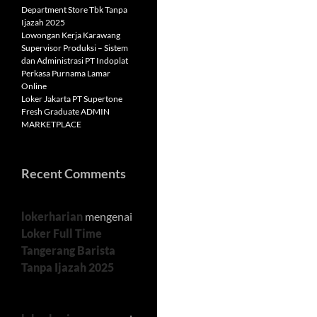
Department Store Tbk Tanpa
Ijazah 2025
Lowongan Kerja Karawang
Supervisor Produksi – Sistem
dan Administrasi PT Indoplat
Perkasa Purnama Lamar
Online
Loker Jakarta PT Supertone
Fresh Graduate ADMIN
MARKETPLACE
Recent Comments
lokerharian
mengenai
Loker Full Time
Tangerang Barista
Tanpa Ijazah 2025