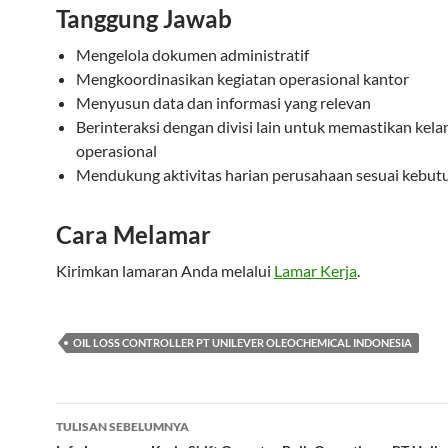
Tanggung Jawab
Mengelola dokumen administratif
Mengkoordinasikan kegiatan operasional kantor
Menyusun data dan informasi yang relevan
Berinteraksi dengan divisi lain untuk memastikan kela
operasional
Mendukung aktivitas harian perusahaan sesuai kebut
Cara Melamar
Kirimkan lamaran Anda melalui
Lamar Kerja
.
OIL LOSS CONTROLLER PT UNILEVER OLEOCHEMICAL INDONESIA
Navigasi
TULISAN SEBELUMNYA