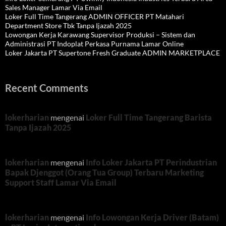
Sales Manager Lamar Via Email
Loker Full Time Tangerang ADMIN OFFICER PT Matahari
Department Store Tbk Tanpa Ijazah 2025
Lowongan Kerja Karawang Supervisor Produksi – Sistem dan
Administrasi PT Indoplat Perkasa Purnama Lamar Online
Loker Jakarta PT Supertone Fresh Graduate ADMIN MARKETPLACE
Recent Comments
lokerharian
mengenai
Loker Full Time Tangerang Barista
Tanpa Ijazah 2025
lokerharian
mengenai
Info Loker Jakarta PT Perindustrian
Bapak Djenggot (Orang Tua Group) Terbaru Marketing
Support Staff Lamar Via Email
lokerharian
mengenai
Info Lowongan Kerja Driver (Batam)