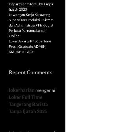
Department Store Tbk Tanpa
Ijazah 2025
Lowongan Kerja Karawang
Supervisor Produksi – Sistem
dan Administrasi PT Indoplat
Perkasa Purnama Lamar
Online
Loker Jakarta PT Supertone
Fresh Graduate ADMIN
MARKETPLACE
Recent Comments
lokerharian
mengenai
Loker Full Time
Tangerang Barista
Tanpa Ijazah 2025