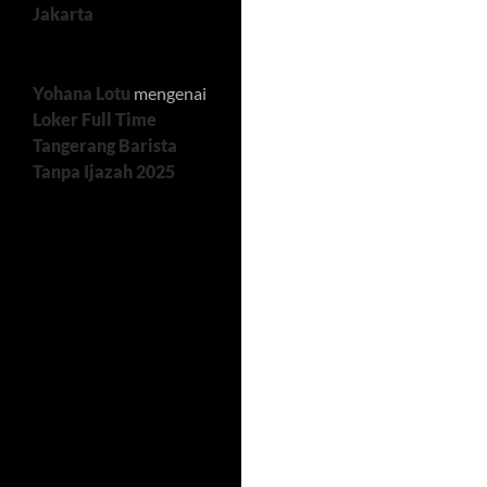
Jakarta
Yohana Lotu
mengenai
Loker Full Time
Tangerang Barista
Tanpa Ijazah 2025