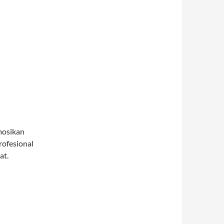
mosikan
rofesional
at.