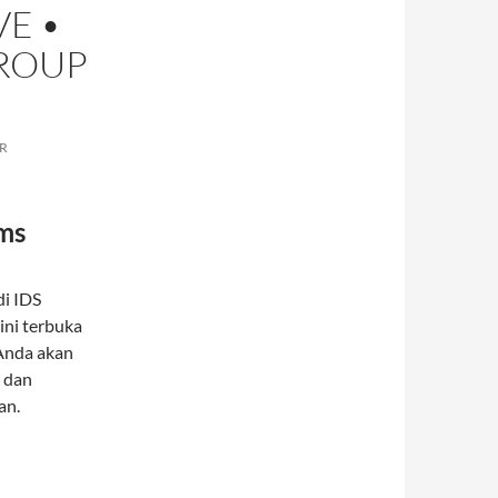
E •
GROUP
R
ms
di IDS
ini terbuka
 Anda akan
 dan
an.