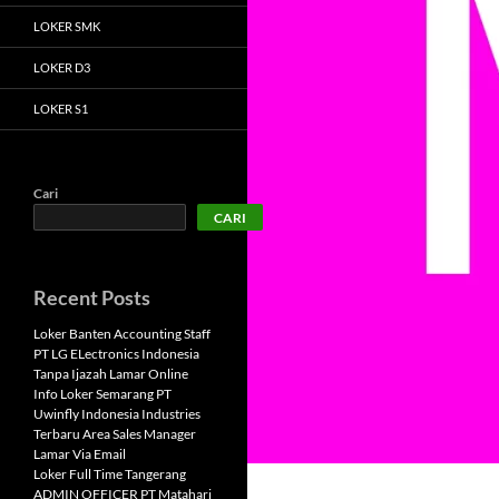
LOKER SMK
LOKER D3
LOKER S1
Cari
CARI
Recent Posts
Loker Banten Accounting Staff
PT LG ELectronics Indonesia
Tanpa Ijazah Lamar Online
Info Loker Semarang PT
Uwinfly Indonesia Industries
Terbaru Area Sales Manager
Lamar Via Email
Loker Full Time Tangerang
ADMIN OFFICER PT Matahari