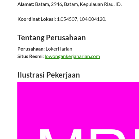
Alamat:
Batam
,
2946
,
Batam
,
Kepulauan Riau
,
ID
.
Koordinat Lokasi:
1.054507
,
104.004120
.
Tentang Perusahaan
Perusahaan:
LokerHarian
Situs Resmi:
lowongankerjaharian.com
Ilustrasi Pekerjaan