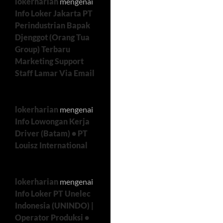
lokerharian
mengenai
Info Loker Jakarta PT
Perindustrian Bapak
Djenggot (Orang Tua
Group) Terbaru
Marketing Support
Staff Lamar Via Email
lokerharian
mengenai
Info Lowongan Kerja
Driver (Batam) • PT
Louisz International
lokerharian
mengenai
Info Loker PT Unelec
Indonesia (UNINDO) |
Operator Produksi •