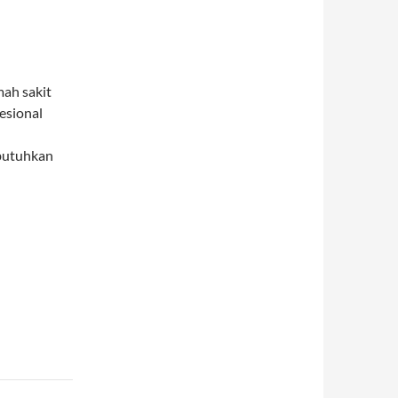
ah sakit
esional
ibutuhkan