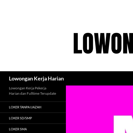
Langsung
ke
isi
Cari
Lowongan Kerja Harian
Lowongan Kerja Pekerja
Harian dan Fulltime Terupdate
LOKER TANPA IJAZAH
LOKER SD/SMP
LOKER SMA