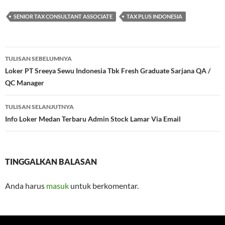
SENIOR TAX CONSULTANT ASSOCIATE
TAX PLUS INDONESIA
Navigasi
TULISAN SEBELUMNYA
Tulisan
Loker PT Sreeya Sewu Indonesia Tbk Fresh Graduate Sarjana QA /
QC Manager
TULISAN SELANJUTNYA
Info Loker Medan Terbaru Admin Stock Lamar Via Email
TINGGALKAN BALASAN
Anda harus
masuk
untuk berkomentar.