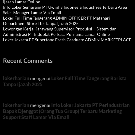
Ijazah Lamar Online
Info Loker Semarang PT Uwinfly Indonesia Industries Terbaru Area
Sales Manager Lamar Via Email
Loker Full Time Tangerang ADMIN OFFICER PT Matahari
Department Store Tbk Tanpa Ijazah 2025
Lowongan Kerja Karawang Supervisor Produksi – Sistem dan
Administrasi PT Indoplat Perkasa Purnama Lamar Online
Loker Jakarta PT Supertone Fresh Graduate ADMIN MARKETPLACE
Recent Comments
lokerharian
mengenai
Loker Full Time Tangerang Barista
Tanpa Ijazah 2025
lokerharian
mengenai
Info Loker Jakarta PT Perindustrian
Bapak Djenggot (Orang Tua Group) Terbaru Marketing
Support Staff Lamar Via Email