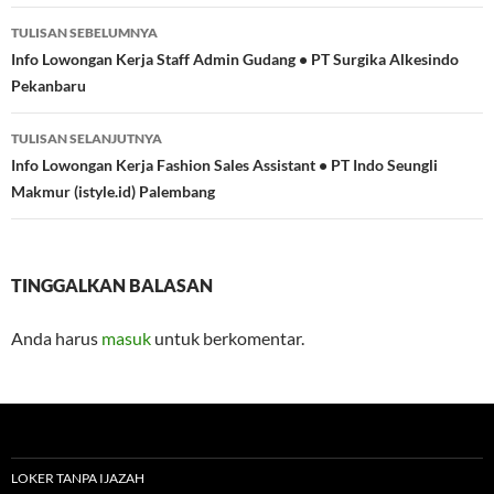
Navigasi
TULISAN SEBELUMNYA
Tulisan
Info Lowongan Kerja Staff Admin Gudang • PT Surgika Alkesindo
Pekanbaru
TULISAN SELANJUTNYA
Info Lowongan Kerja Fashion Sales Assistant • PT Indo Seungli
Makmur (istyle.id) Palembang
TINGGALKAN BALASAN
Anda harus
masuk
untuk berkomentar.
LOKER TANPA IJAZAH