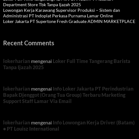
Department Store Tbk Tanpa Ijazah 2025
Lowongan Kerja Karawang Supervisor Produksi – Sistem dan
Administrasi PT Indoplat Perkasa Purnama Lamar Online
Loker Jakarta PT Supertone Fresh Graduate ADMIN MARKETPLACE
Recent Comments
lokerharian
mengenai
Loker Full Time Tangerang Barista
Tanpa Ijazah 2025
lokerharian
mengenai
Info Loker Jakarta PT Perindustrian
Bapak Djenggot (Orang Tua Group) Terbaru Marketing
Support Staff Lamar Via Email
lokerharian
mengenai
Info Lowongan Kerja Driver (Batam)
• PT Louisz International