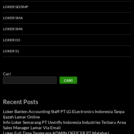
LOKER SD/SMP
LOKER SMA
LOKER SMK
LOKER D3
LOKER S1
Cari
CARI
Recent Posts
Loker Banten Accounting Staff PT LG ELectronics Indonesia Tanpa
Ijazah Lamar Online
Info Loker Semarang PT Uwinfly Indonesia Industries Terbaru Area
Sales Manager Lamar Via Email
Loker Full Time Tangerang ADMIN OFFICER PT Matahari