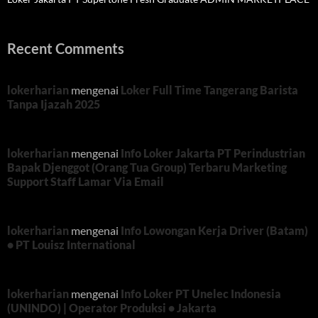
Recent Comments
lokerharian
mengenai
Loker Full Time Tangerang Barista
Tanpa Ijazah 2025
lokerharian
mengenai
Info Loker Jakarta PT Perindustrian
Bapak Djenggot (Orang Tua Group) Terbaru Marketing
Support Staff Lamar Via Email
lokerharian
mengenai
Info Lowongan Kerja Driver (Batam)
• PT Louisz International
lokerharian
mengenai
Info Loker PT Unelec Indonesia
(UNINDO) | Operator Produksi • Jakarta