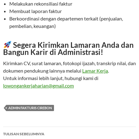
Melakukan rekonsiliasi faktur
Membuat laporan faktur
Berkoordinasi dengan departemen terkait (penjualan,
pembelian, keuangan)
Segera Kirimkan Lamaran Anda dan
Bangun Karir di Administrasi!
Kirimkan CV, surat lamaran, fotokopi ijazah, transkrip nilai, dan
dokumen pendukung lainnya melalui
Lamar Kerja
.
Untuk informasi lebih lanjut, hubungi kami di
lowongankerjaharian@gmail.com
ADMIN FAKTURIS CIREBON
Navigasi
TULISAN SEBELUMNYA