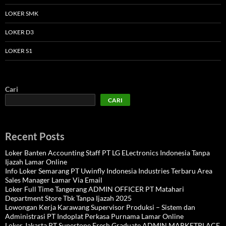
LOKER SMK
LOKER D3
LOKER S1
Cari
CARI
Recent Posts
Loker Banten Accounting Staff PT LG ELectronics Indonesia Tanpa
Ijazah Lamar Online
Info Loker Semarang PT Uwinfly Indonesia Industries Terbaru Area
Sales Manager Lamar Via Email
Loker Full Time Tangerang ADMIN OFFICER PT Matahari
Department Store Tbk Tanpa Ijazah 2025
Lowongan Kerja Karawang Supervisor Produksi – Sistem dan
Administrasi PT Indoplat Perkasa Purnama Lamar Online
Loker Jakarta PT Supertone Fresh Graduate ADMIN MARKETPLACE