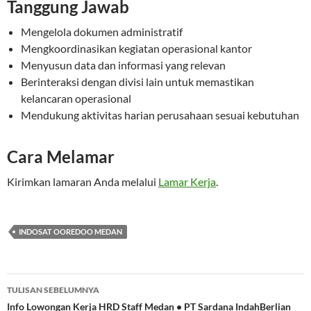
Tanggung Jawab
Mengelola dokumen administratif
Mengkoordinasikan kegiatan operasional kantor
Menyusun data dan informasi yang relevan
Berinteraksi dengan divisi lain untuk memastikan
kelancaran operasional
Mendukung aktivitas harian perusahaan sesuai kebutuhan
Cara Melamar
Kirimkan lamaran Anda melalui
Lamar Kerja
.
INDOSAT OOREDOO MEDAN
Navigasi
TULISAN SEBELUMNYA
Tulisan
Info Lowongan Kerja HRD Staff Medan • PT Sardana IndahBerlian