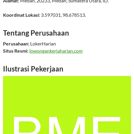
Alamat:
Medan
,
20233
,
Medan
,
Sumatera Utara
,
ID
.
Koordinat Lokasi:
3.597031
,
98.678513
.
Tentang Perusahaan
Perusahaan:
LokerHarian
Situs Resmi:
lowongankerjaharian.com
Ilustrasi Pekerjaan