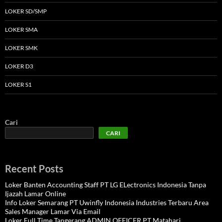
LOKER SD/SMP
LOKER SMA
LOKER SMK
LOKER D3
LOKER S1
Cari
CARI
Recent Posts
Loker Banten Accounting Staff PT LG ELectronics Indonesia Tanpa
Ijazah Lamar Online
Info Loker Semarang PT Uwinfly Indonesia Industries Terbaru Area
Sales Manager Lamar Via Email
Loker Full Time Tangerang ADMIN OFFICER PT Matahari