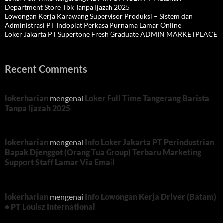
Department Store Tbk Tanpa Ijazah 2025
Lowongan Kerja Karawang Supervisor Produksi – Sistem dan
Administrasi PT Indoplat Perkasa Purnama Lamar Online
Loker Jakarta PT Supertone Fresh Graduate ADMIN MARKETPLACE
Recent Comments
lokerharian
mengenai
Loker Full Time Tangerang Barista
Tanpa Ijazah 2025
lokerharian
mengenai
Info Loker Jakarta PT Perindustrian
Bapak Djenggot (Orang Tua Group) Terbaru Marketing
Support Staff Lamar Via Email
lokerharian
mengenai
Info Lowongan Kerja Driver (Batam)
• PT Louisz International