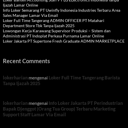
Ijazah Lamar Online
Info Loker Semarang PT Uwinfly Indonesia Industries Terbaru Area
Sales Manager Lamar Via Email
Loker Full Time Tangerang ADMIN OFFICER PT Matahari
Department Store Tbk Tanpa Ijazah 2025
Lowongan Kerja Karawang Supervisor Produksi – Sistem dan
Administrasi PT Indoplat Perkasa Purnama Lamar Online
Loker Jakarta PT Supertone Fresh Graduate ADMIN MARKETPLACE
Recent Comments
lokerharian
mengenai
Loker Full Time Tangerang Barista
Tanpa Ijazah 2025
lokerharian
mengenai
Info Loker Jakarta PT Perindustrian
Bapak Djenggot (Orang Tua Group) Terbaru Marketing
Support Staff Lamar Via Email