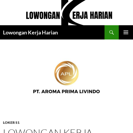
Langsung
ke
isi
Cari
Lowongan Kerja Harian
MENU
UTAMA
LOKER S1
LOWONGAN KERJA