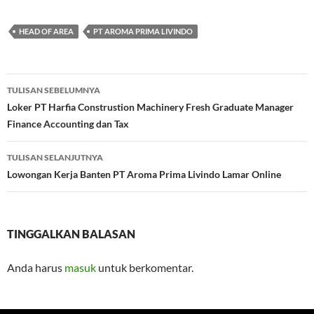
HEAD OF AREA
PT AROMA PRIMA LIVINDO
Navigasi
TULISAN SEBELUMNYA
Tulisan
Loker PT Harfia Construstion Machinery Fresh Graduate Manager
Finance Accounting dan Tax
TULISAN SELANJUTNYA
Lowongan Kerja Banten PT Aroma Prima Livindo Lamar Online
TINGGALKAN BALASAN
Anda harus
masuk
untuk berkomentar.