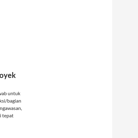
royek
awab untuk
ksi/bagian
engawasan,
i tepat