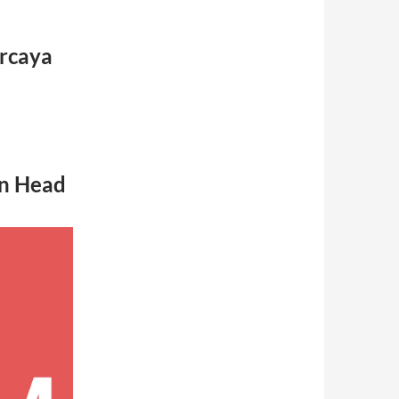
ercaya
on Head