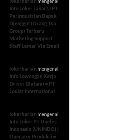
lokerharian
mengenai
Info Loker Jakarta PT
Perindustrian Bapak
Djenggot (Orang Tua
Group) Terbaru
Marketing Support
Staff Lamar Via Email
lokerharian
mengenai
Info Lowongan Kerja
Driver (Batam) • PT
Louisz International
lokerharian
mengenai
Info Loker PT Unelec
Indonesia (UNINDO) |
Operator Produksi •