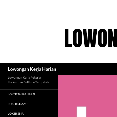
Langsung
ke
isi
Cari
Lowongan Kerja Harian
Lowongan Kerja Pekerja
Harian dan Fulltime Terupdate
LOKER TANPA IJAZAH
LOKER SD/SMP
LOKER SMA