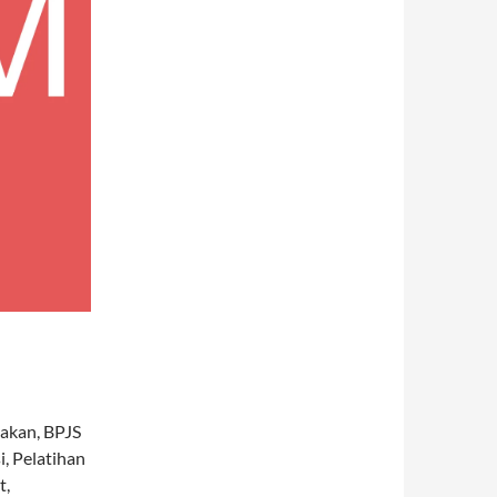
Makan, BPJS
, Pelatihan
t,