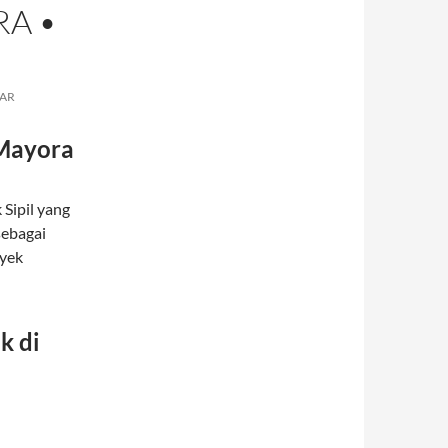
RA •
AR
 Mayora
Sipil yang
sebagai
oyek
k di