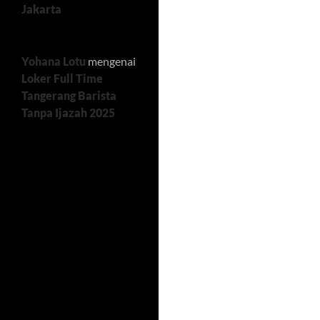
Jakarta
Yohana Lotu
mengenai
Loker Full Time
Tangerang Barista
Tanpa Ijazah 2025