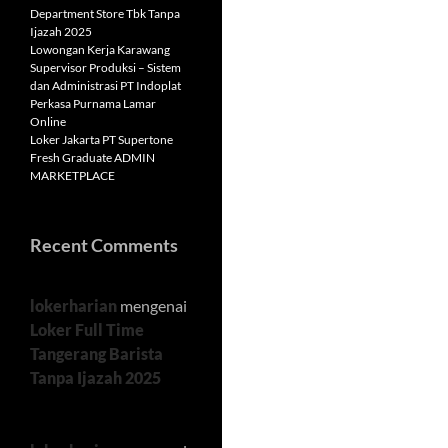
Department Store Tbk Tanpa
Ijazah 2025
Lowongan Kerja Karawang
Supervisor Produksi – Sistem
dan Administrasi PT Indoplat
Perkasa Purnama Lamar
Online
Loker Jakarta PT Supertone
Fresh Graduate ADMIN
MARKETPLACE
Recent Comments
lokerharian
mengenai
Loker Full Time
Tangerang Barista
Tanpa Ijazah 2025