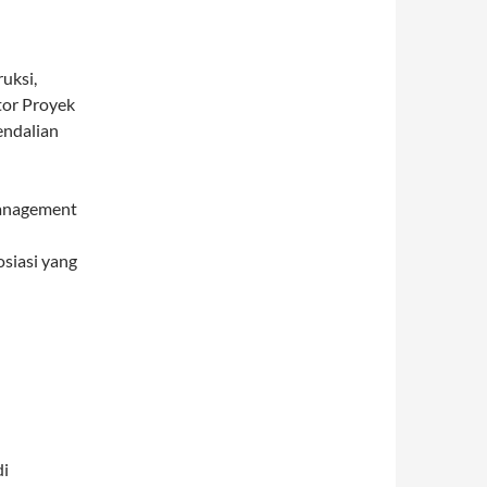
uksi,
tor Proyek
endalian
management
siasi yang
di