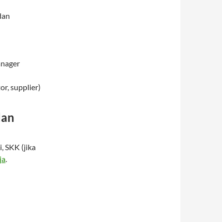
dan
anager
or, supplier)
dan
i, SKK (jika
ja
.