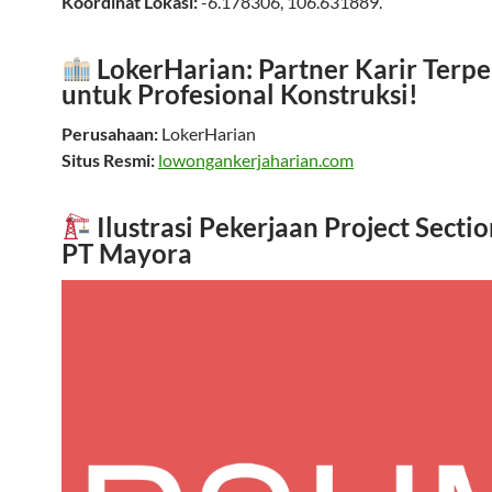
Koordinat Lokasi:
-6.178306
,
106.631889
.
LokerHarian: Partner Karir Terp
untuk Profesional Konstruksi!
Perusahaan:
LokerHarian
Situs Resmi:
lowongankerjaharian.com
Ilustrasi Pekerjaan Project Secti
PT Mayora