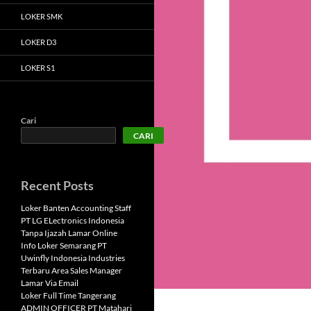
LOKER SMK
LOKER D3
LOKER S1
Cari
CARI
Recent Posts
Loker Banten Accounting Staff
PT LG ELectronics Indonesia
Tanpa Ijazah Lamar Online
Info Loker Semarang PT
Uwinfly Indonesia Industries
Terbaru Area Sales Manager
Lamar Via Email
Loker Full Time Tangerang
ADMIN OFFICER PT Matahari