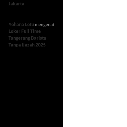
Jakarta
Yohana Lotu
mengenai
Loker Full Time
Tangerang Barista
Tanpa Ijazah 2025