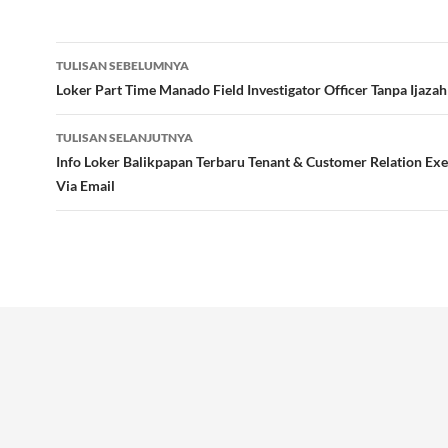
Navigasi
TULISAN SEBELUMNYA
Tulisan
Loker Part Time Manado Field Investigator Officer Tanpa Ijaza
TULISAN SELANJUTNYA
Info Loker Balikpapan Terbaru Tenant & Customer Relation Ex
Via Email