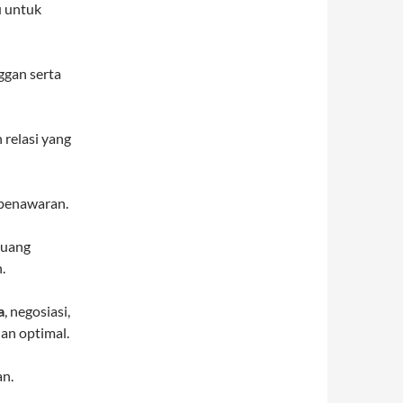
u untuk
ggan serta
relasi yang
 penawaran.
luang
.
a
, negosiasi,
lan optimal.
an.