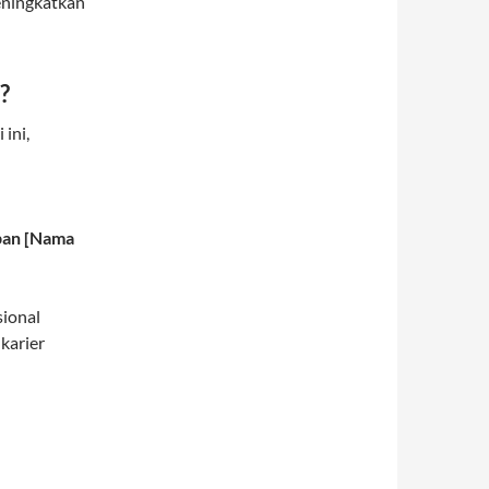
eningkatkan
?
ini,
apan [Nama
sional
karier