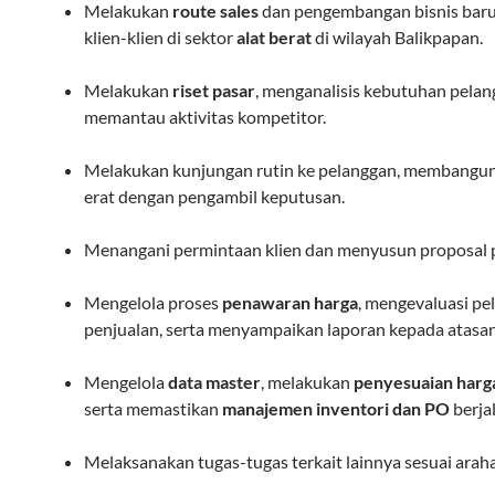
Melakukan
route sales
dan pengembangan bisnis bar
klien-klien di sektor
alat berat
di wilayah Balikpapan.
Melakukan
riset pasar
, menganalisis kebutuhan pelan
memantau aktivitas kompetitor.
Melakukan kunjungan rutin ke pelanggan, membangun 
erat dengan pengambil keputusan.
Menangani permintaan klien dan menyusun proposal
Mengelola proses
penawaran harga
, mengevaluasi pe
penjualan, serta menyampaikan laporan kepada atasan
Mengelola
data master
, melakukan
penyesuaian harg
serta memastikan
manajemen inventori dan PO
berja
Melaksanakan tugas-tugas terkait lainnya sesuai arah