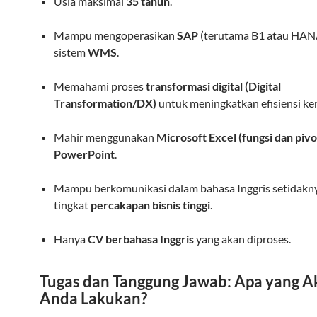
Usia maksimal
35 tahun
.
Mampu mengoperasikan
SAP
(terutama B1 atau HAN
sistem
WMS
.
Memahami proses
transformasi digital (Digital
Transformation/DX)
untuk meningkatkan efisiensi ker
Mahir menggunakan
Microsoft Excel (fungsi dan pivo
PowerPoint
.
Mampu berkomunikasi dalam bahasa Inggris setidakn
tingkat
percakapan bisnis tinggi
.
Hanya
CV berbahasa Inggris
yang akan diproses.
Tugas dan Tanggung Jawab: Apa yang A
Anda Lakukan?