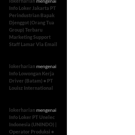
lokerharian
mengenai
Info Loker Jakarta PT
Perindustrian Bapak
Djenggot (Orang Tua
Group) Terbaru
Marketing Support
Staff Lamar Via Email
lokerharian
mengenai
Info Lowongan Kerja
Driver (Batam) • PT
Louisz International
lokerharian
mengenai
Info Loker PT Unelec
Indonesia (UNINDO) |
Operator Produksi •