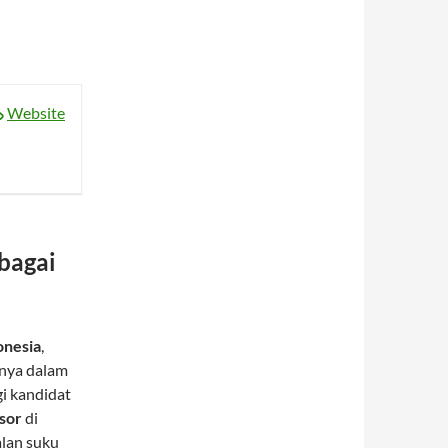
Website
bagai
onesia
,
nnya dalam
i kandidat
sor
di
alan suku