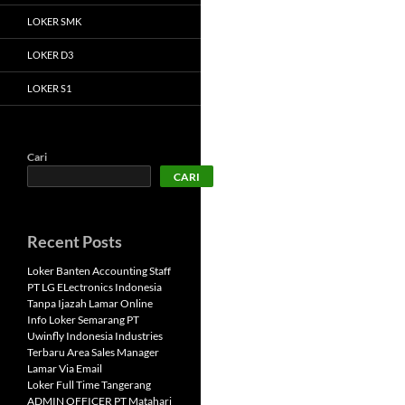
LOKER SMK
LOKER D3
LOKER S1
Cari
CARI
Recent Posts
Loker Banten Accounting Staff
PT LG ELectronics Indonesia
Tanpa Ijazah Lamar Online
Info Loker Semarang PT
Uwinfly Indonesia Industries
Terbaru Area Sales Manager
Lamar Via Email
Loker Full Time Tangerang
ADMIN OFFICER PT Matahari