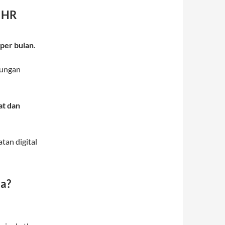
 HR
 per bulan
.
kungan
at dan
an digital
ja?