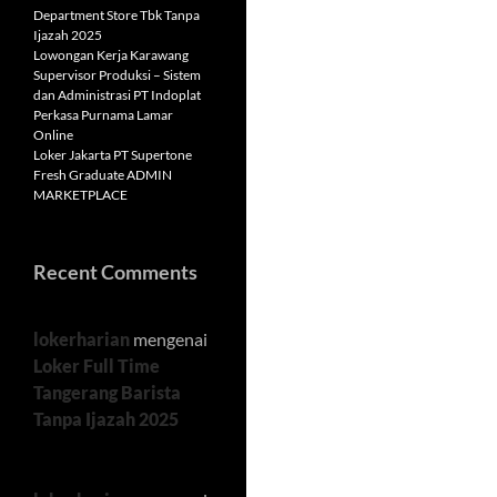
Department Store Tbk Tanpa
Ijazah 2025
Lowongan Kerja Karawang
Supervisor Produksi – Sistem
dan Administrasi PT Indoplat
Perkasa Purnama Lamar
Online
Loker Jakarta PT Supertone
Fresh Graduate ADMIN
MARKETPLACE
Recent Comments
lokerharian
mengenai
Loker Full Time
Tangerang Barista
Tanpa Ijazah 2025