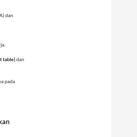
A) dan
ja.
t table)
dan
ya pada
kan