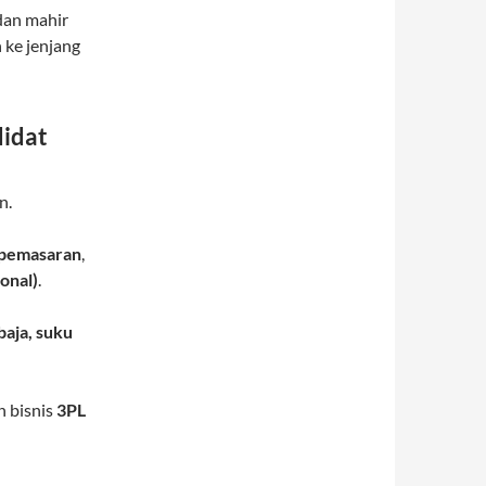
dan mahir
 ke jenjang
didat
n.
 pemasaran
,
ional)
.
baja, suku
 bisnis
3PL