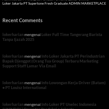
Loker Jakarta PT Supertone Fresh Graduate ADMIN MARKETPLACE
Recent Comments
lokerharian
mengenai
Loker Full Time Tangerang Barista
Tanpa Ijazah 2025
lokerharian
mengenai
Info Loker Jakarta PT Perindustrian
Bapak Djenggot (Orang Tua Group) Terbaru Marketing
Support Staff Lamar Via Email
lokerharian
mengenai
Info Lowongan Kerja Driver (Batam)
• PT Louisz International
lokerharian
mengenai
Info Loker PT Unelec Indonesia