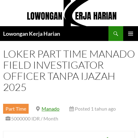
Langsung
ke
isi
Cari
Lowongan Kerja Harian
MENU
UTAMA
LOKER PART TIME MANADO
FIELD INVESTIGATOR
OFFICER TANPA IJAZAH
2025
Part Time
Manado
Posted 1 tahun ago
5000000 IDR / Month