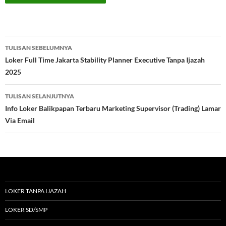
Navigasi
TULISAN SEBELUMNYA
Tulisan
Loker Full Time Jakarta Stability Planner Executive Tanpa Ijazah
2025
TULISAN SELANJUTNYA
Info Loker Balikpapan Terbaru Marketing Supervisor (Trading) Lamar
Via Email
LOKER TANPA IJAZAH
LOKER SD/SMP