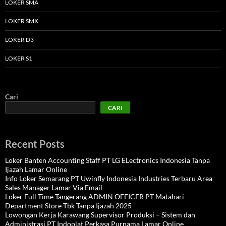
LOKER SMA
LOKER SMK
LOKER D3
LOKER S1
Cari
CARI
Recent Posts
Loker Banten Accounting Staff PT LG ELectronics Indonesia Tanpa
Ijazah Lamar Online
Info Loker Semarang PT Uwinfly Indonesia Industries Terbaru Area
Sales Manager Lamar Via Email
Loker Full Time Tangerang ADMIN OFFICER PT Matahari
Department Store Tbk Tanpa Ijazah 2025
Lowongan Kerja Karawang Supervisor Produksi – Sistem dan
Administrasi PT Indoplat Perkasa Purnama Lamar Online