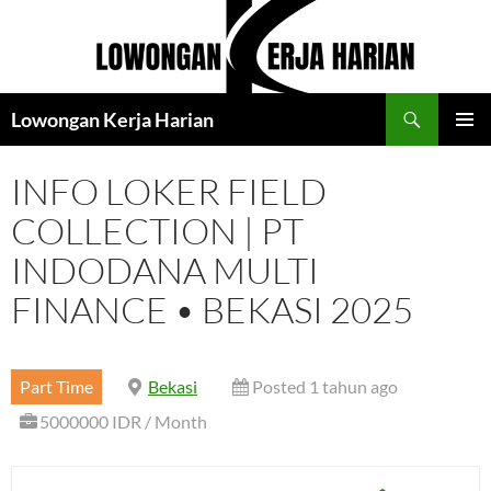
Langsung
ke
isi
Cari
Lowongan Kerja Harian
MENU
UTAMA
INFO LOKER FIELD
COLLECTION | PT
INDODANA MULTI
FINANCE • BEKASI 2025
Part Time
Bekasi
Posted 1 tahun ago
5000000 IDR / Month