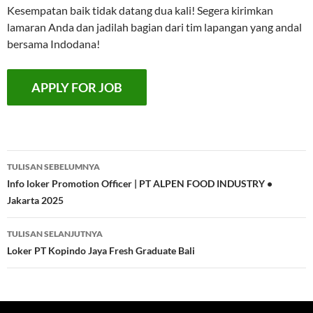
Kesempatan baik tidak datang dua kali! Segera kirimkan
lamaran Anda dan jadilah bagian dari tim lapangan yang andal
bersama Indodana!
Navigasi
TULISAN SEBELUMNYA
Tulisan
Info loker Promotion Officer | PT ALPEN FOOD INDUSTRY •
Jakarta 2025
TULISAN SELANJUTNYA
Loker PT Kopindo Jaya Fresh Graduate Bali