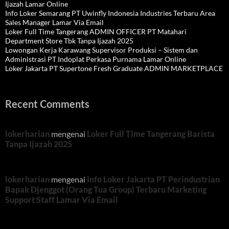
Ijazah Lamar Online
Info Loker Semarang PT Uwinfly Indonesia Industries Terbaru Area
Sales Manager Lamar Via Email
Loker Full Time Tangerang ADMIN OFFICER PT Matahari
Department Store Tbk Tanpa Ijazah 2025
Lowongan Kerja Karawang Supervisor Produksi – Sistem dan
Administrasi PT Indoplat Perkasa Purnama Lamar Online
Loker Jakarta PT Supertone Fresh Graduate ADMIN MARKETPLACE
Recent Comments
lokerharian
mengenai
Loker Full Time Tangerang Barista
Tanpa Ijazah 2025
lokerharian
mengenai
Info Loker Jakarta PT Perindustrian
Bapak Djenggot (Orang Tua Group) Terbaru Marketing
Support Staff Lamar Via Email