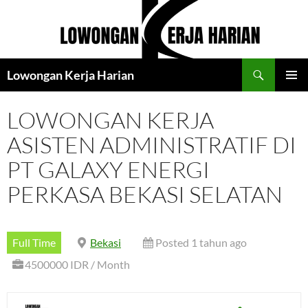
Langsung
ke
isi
Cari
Lowongan Kerja Harian
MENU
UTAMA
LOWONGAN KERJA
ASISTEN ADMINISTRATIF DI
PT GALAXY ENERGI
PERKASA BEKASI SELATAN
Full Time
Bekasi
Posted 1 tahun ago
4500000 IDR / Month