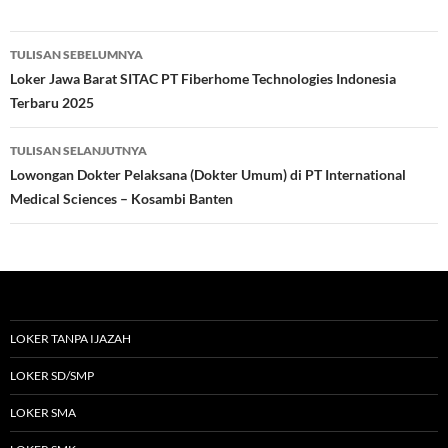
Navigasi
TULISAN SEBELUMNYA
Tulisan
Loker Jawa Barat SITAC PT Fiberhome Technologies Indonesia
Terbaru 2025
TULISAN SELANJUTNYA
Lowongan Dokter Pelaksana (Dokter Umum) di PT International
Medical Sciences – Kosambi Banten
LOKER TANPA IJAZAH
LOKER SD/SMP
LOKER SMA