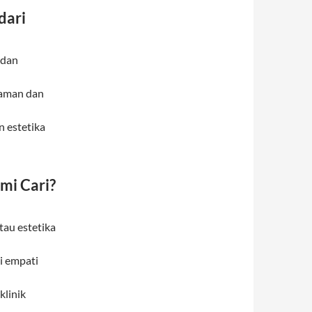
dari
 dan
 aman dan
 estetika
mi Cari?
tau estetika
i empati
klinik