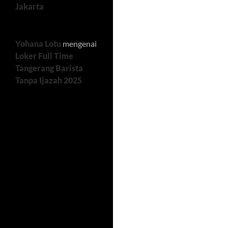
Jakarta
Yohana Lotu
mengenai
Loker Full Time
Tangerang Barista
Tanpa Ijazah 2025