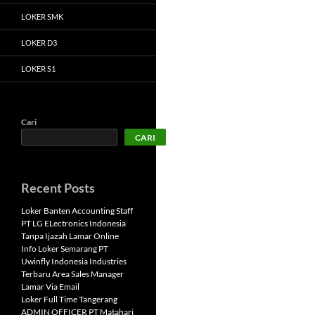
LOKER SMK
LOKER D3
LOKER S1
Cari
CARI
Recent Posts
Loker Banten Accounting Staff
PT LG ELectronics Indonesia
Tanpa Ijazah Lamar Online
Info Loker Semarang PT
Uwinfly Indonesia Industries
Terbaru Area Sales Manager
Lamar Via Email
Loker Full Time Tangerang
ADMIN OFFICER PT Matahari