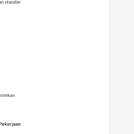
an standar
kirimkan
 Pekerjaan