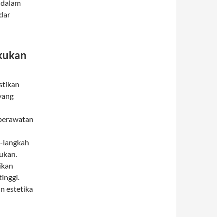
 dalam
dar
akukan
stikan
yang
 perawatan
-langkah
ukan.
ikan
inggi.
n estetika