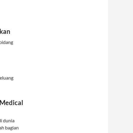
rkan
 bidang
peluang
 Medical
i dunia
ah bagian