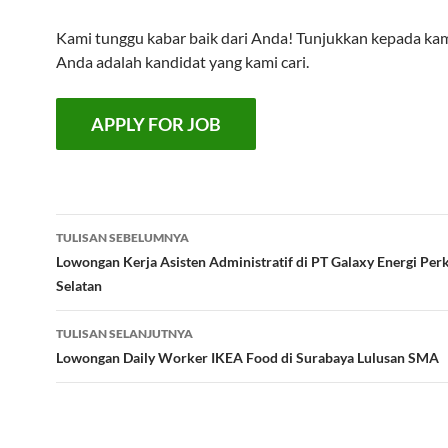
Kami tunggu kabar baik dari Anda! Tunjukkan kepada k
Anda adalah kandidat yang kami cari.
Navigasi
TULISAN SEBELUMNYA
Tulisan
Lowongan Kerja Asisten Administratif di PT Galaxy Energi Per
Selatan
TULISAN SELANJUTNYA
Lowongan Daily Worker IKEA Food di Surabaya Lulusan SMA