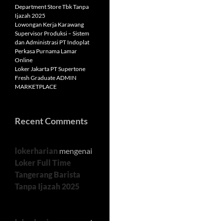
Department Store Tbk Tanpa
Ijazah 2025
Lowongan Kerja Karawang
Supervisor Produksi – Sistem
dan Administrasi PT Indoplat
Perkasa Purnama Lamar
Online
Loker Jakarta PT Supertone
Fresh Graduate ADMIN
MARKETPLACE
Recent Comments
lokerharian
mengenai
Loker Full Time
Tangerang Barista
Tanpa Ijazah 2025