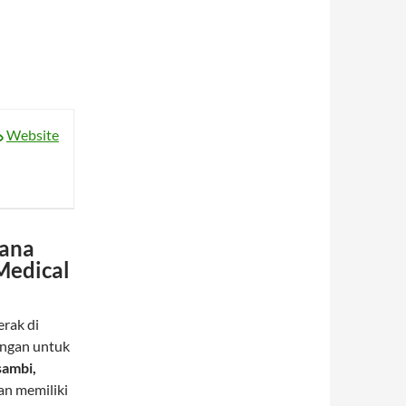
Website
sana
Medical
erak di
ongan untuk
ambi,
an memiliki