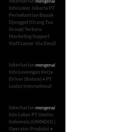
lokerharian
mengenai
Info Loker Jakarta PT
Perindustrian Bapak
Djenggot (Orang Tua
Group) Terbaru
Marketing Support
Staff Lamar Via Email
lokerharian
mengenai
Info Lowongan Kerja
Driver (Batam) • PT
Louisz International
lokerharian
mengenai
Info Loker PT Unelec
Indonesia (UNINDO) |
Operator Produksi •