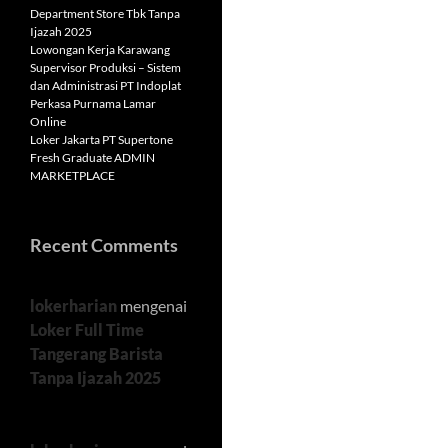
Department Store Tbk Tanpa
Ijazah 2025
Lowongan Kerja Karawang
Supervisor Produksi – Sistem
dan Administrasi PT Indoplat
Perkasa Purnama Lamar
Online
Loker Jakarta PT Supertone
Fresh Graduate ADMIN
MARKETPLACE
Recent Comments
lokerharian
mengenai
Loker Full Time
Tangerang Barista
Tanpa Ijazah 2025