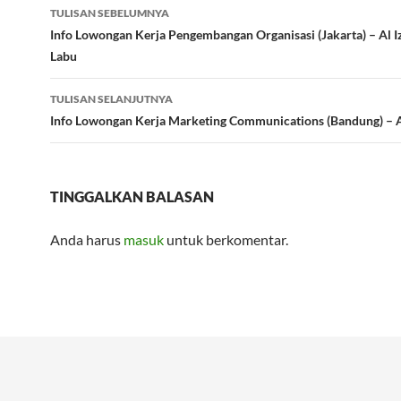
Navigasi
TULISAN SEBELUMNYA
Tulisan
Info Lowongan Kerja Pengembangan Organisasi (Jakarta) – Al 
Labu
TULISAN SELANJUTNYA
Info Lowongan Kerja Marketing Communications (Bandung) – 
TINGGALKAN BALASAN
Anda harus
masuk
untuk berkomentar.