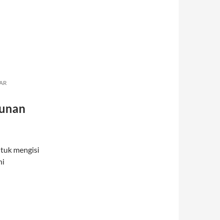
AR
gunan
ntuk mengisi
ni