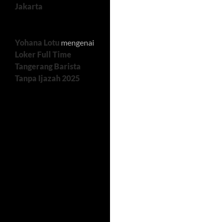
Jakarta
Yohana Lotu
mengenai
Loker Full Time
Tangerang Barista
Tanpa Ijazah 2025