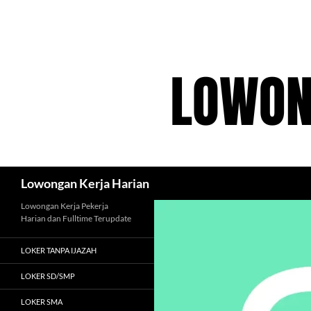
Langsung
ke
isi
Cari
Lowongan Kerja Harian
Lowongan Kerja Pekerja
Harian dan Fulltime Terupdate
LOKER TANPA IJAZAH
LOKER SD/SMP
LOKER SMA