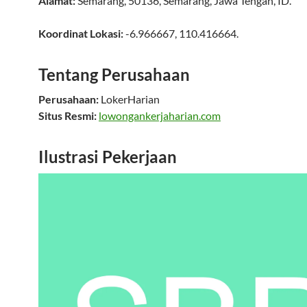
Alamat:
Semarang
,
50136
,
Semarang
,
Jawa Tengah
,
ID
.
Koordinat Lokasi:
-6.966667
,
110.416664
.
Tentang Perusahaan
Perusahaan:
LokerHarian
Situs Resmi:
lowongankerjaharian.com
Ilustrasi Pekerjaan