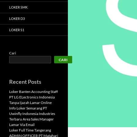
LOKER SMK
LOKER D3
LOKER S1
Cari
CARI
Recent Posts
Loker Banten Accounting Staff
PT LG ELectronics Indonesia
Tanpa Ijazah Lamar Online
Info Loker Semarang PT
Uwinfly Indonesia Industries
Terbaru Area Sales Manager
Lamar Via Email
Loker Full Time Tangerang
ADMIN OFFICER PT Matahari