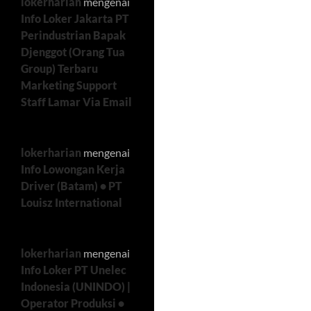
lokerharian
mengenai
Info Loker Jakarta PT
Perindustrian Bapak
Djenggot (Orang Tua
Group) Terbaru
Marketing Support
Staff Lamar Via Email
lokerharian
mengenai
Info Lowongan Kerja
Driver (Batam) • PT
Louisz International
lokerharian
mengenai
Info Loker PT Unelec
Indonesia (UNINDO) |
Operator Produksi •