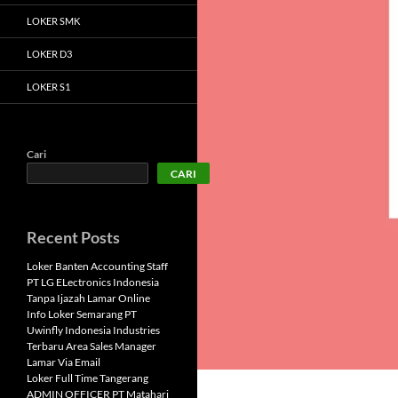
LOKER SMK
LOKER D3
LOKER S1
Cari
CARI
Recent Posts
Loker Banten Accounting Staff
PT LG ELectronics Indonesia
Tanpa Ijazah Lamar Online
Info Loker Semarang PT
Uwinfly Indonesia Industries
Terbaru Area Sales Manager
Lamar Via Email
Loker Full Time Tangerang
ADMIN OFFICER PT Matahari