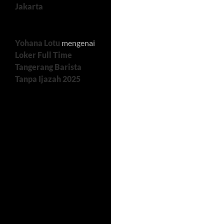
Jakarta
Yohana Lotu
mengenai
Loker Full Time
Tangerang Barista
Tanpa Ijazah 2025