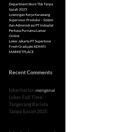
Department Store Tbk Tanpa
Ijazah 2025
Lowongan Kerja Karawang
Supervisor Produksi – Sistem
dan Administrasi PT Indoplat
Perkasa Purnama Lamar
Online
Loker Jakarta PT Supertone
Fresh Graduate ADMIN
MARKETPLACE
Recent Comments
lokerharian
mengenai
Loker Full Time
Tangerang Barista
Tanpa Ijazah 2025