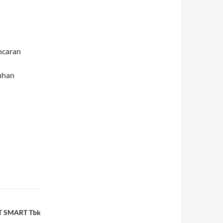
ncaran
uhan
 PT SMART Tbk