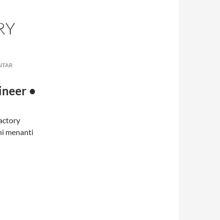
RY
NTAR
ineer •
actory
ni menanti