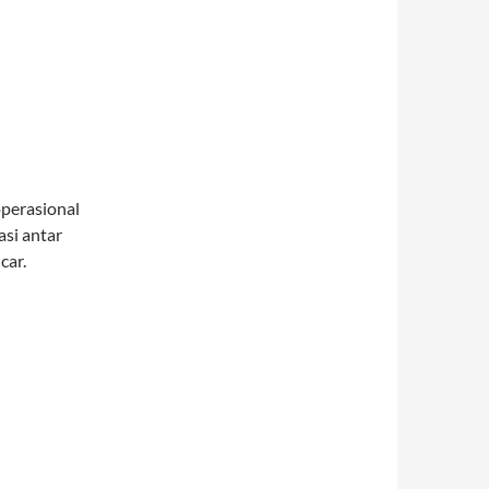
operasional
si antar
car.