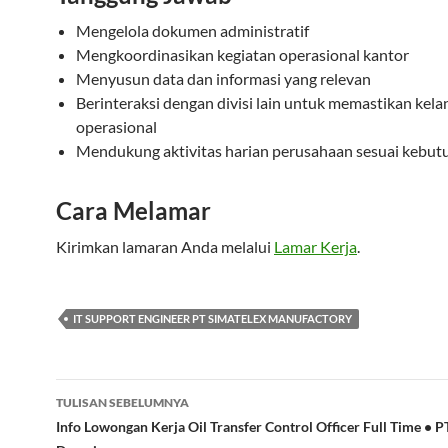
Mengelola dokumen administratif
Mengkoordinasikan kegiatan operasional kantor
Menyusun data dan informasi yang relevan
Berinteraksi dengan divisi lain untuk memastikan kela
operasional
Mendukung aktivitas harian perusahaan sesuai kebut
Cara Melamar
Kirimkan lamaran Anda melalui
Lamar Kerja
.
IT SUPPORT ENGINEER PT SIMATELEX MANUFACTORY
Navigasi
TULISAN SEBELUMNYA
Tulisan
Info Lowongan Kerja Oil Transfer Control Officer Full Time •