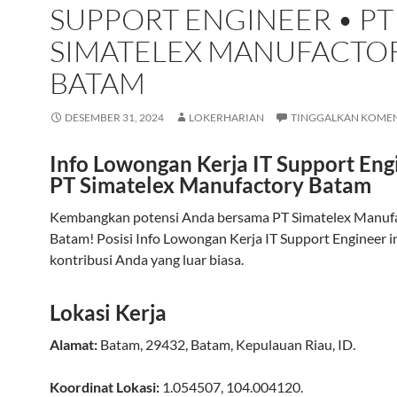
SUPPORT ENGINEER • PT
SIMATELEX MANUFACTO
BATAM
DESEMBER 31, 2024
LOKERHARIAN
TINGGALKAN KOME
Info Lowongan Kerja IT Support Eng
PT Simatelex Manufactory Batam
Kembangkan potensi Anda bersama PT Simatelex Manuf
Batam! Posisi Info Lowongan Kerja IT Support Engineer i
kontribusi Anda yang luar biasa.
Lokasi Kerja
Alamat:
Batam
,
29432
,
Batam
,
Kepulauan Riau
,
ID
.
Koordinat Lokasi:
1.054507
,
104.004120
.