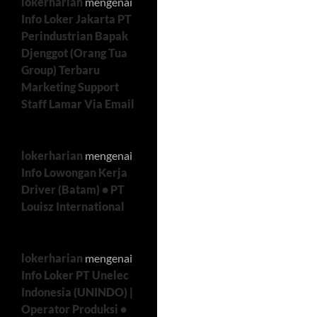
lokerharian
mengenai
Info Loker Jakarta PT
Perindustrian Bapak
Djenggot (Orang Tua
Group) Terbaru
Marketing Support
Staff Lamar Via Email
lokerharian
mengenai
Info Lowongan Kerja
Driver (Batam) • PT
Louisz International
lokerharian
mengenai
Info Loker PT Unelec
Indonesia (UNINDO) |
Operator Produksi •