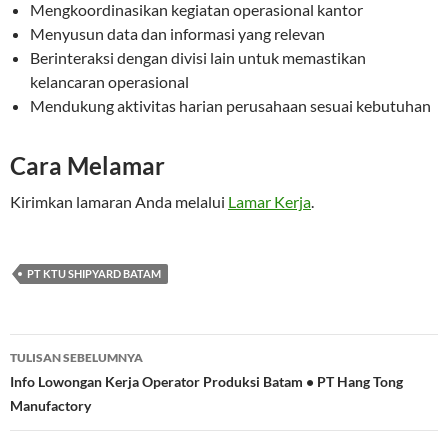
Mengkoordinasikan kegiatan operasional kantor
Menyusun data dan informasi yang relevan
Berinteraksi dengan divisi lain untuk memastikan
kelancaran operasional
Mendukung aktivitas harian perusahaan sesuai kebutuhan
Cara Melamar
Kirimkan lamaran Anda melalui
Lamar Kerja
.
PT KTU SHIPYARD BATAM
Navigasi
TULISAN SEBELUMNYA
Tulisan
Info Lowongan Kerja Operator Produksi Batam • PT Hang Tong
Manufactory