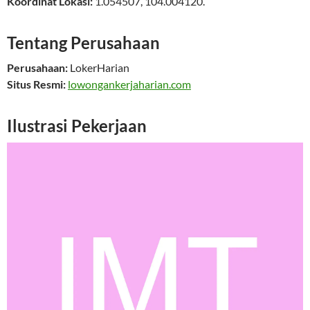
Koordinat Lokasi:
1.054507
,
104.004120
.
Tentang Perusahaan
Perusahaan:
LokerHarian
Situs Resmi:
lowongankerjaharian.com
Ilustrasi Pekerjaan