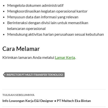
Mengelola dokumen administratif
Mengkoordinasikan kegiatan operasional kantor
Menyusun data dan informasi yang relevan
Berinteraksi dengan divisi lain untuk memastikan
kelancaran operasional
Mendukung aktivitas harian perusahaan sesuai kebutuhan
Cara Melamar
Kirimkan lamaran Anda melalui
Lamar Kerja
.
INSPECTOR PT MULTI TRANSFER TEKNOLOGI
Navigasi
TULISAN SEBELUMNYA
Tulisan
Info Lowongan Kerja E&I Designer • PT Meitech Eka Bintan