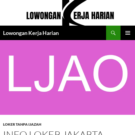
Langsung
ke
isi
Cari
Lowongan Kerja Harian
MENU
UTAMA
LOKER TANPA IJAZAH
INFO LOKER JAKARTA