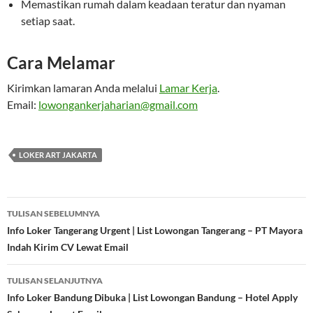
Memastikan rumah dalam keadaan teratur dan nyaman
setiap saat.
Cara Melamar
Kirimkan lamaran Anda melalui
Lamar Kerja
.
Email:
lowongankerjaharian@gmail.com
LOKER ART JAKARTA
Navigasi
TULISAN SEBELUMNYA
Tulisan
Info Loker Tangerang Urgent | List Lowongan Tangerang – PT Mayora
Indah Kirim CV Lewat Email
TULISAN SELANJUTNYA
Info Loker Bandung Dibuka | List Lowongan Bandung – Hotel Apply