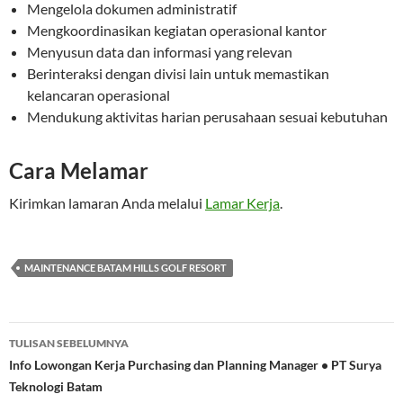
Mengelola dokumen administratif
Mengkoordinasikan kegiatan operasional kantor
Menyusun data dan informasi yang relevan
Berinteraksi dengan divisi lain untuk memastikan
kelancaran operasional
Mendukung aktivitas harian perusahaan sesuai kebutuhan
Cara Melamar
Kirimkan lamaran Anda melalui
Lamar Kerja
.
MAINTENANCE BATAM HILLS GOLF RESORT
Navigasi
TULISAN SEBELUMNYA
Tulisan
Info Lowongan Kerja Purchasing dan Planning Manager • PT Surya
Teknologi Batam