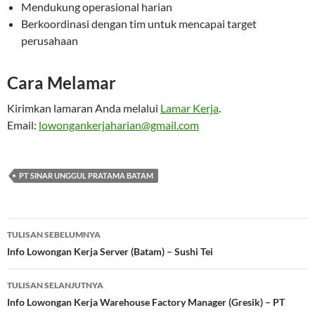
Mendukung operasional harian
Berkoordinasi dengan tim untuk mencapai target
perusahaan
Cara Melamar
Kirimkan lamaran Anda melalui
Lamar Kerja
.
Email:
lowongankerjaharian@gmail.com
PT SINAR UNGGUL PRATAMA BATAM
Navigasi
TULISAN SEBELUMNYA
Tulisan
Info Lowongan Kerja Server (Batam) – Sushi Tei
TULISAN SELANJUTNYA
Info Lowongan Kerja Warehouse Factory Manager (Gresik) – PT