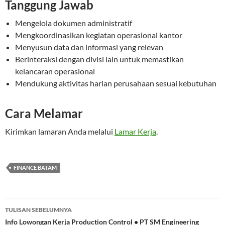
Tanggung Jawab
Mengelola dokumen administratif
Mengkoordinasikan kegiatan operasional kantor
Menyusun data dan informasi yang relevan
Berinteraksi dengan divisi lain untuk memastikan
kelancaran operasional
Mendukung aktivitas harian perusahaan sesuai kebutuhan
Cara Melamar
Kirimkan lamaran Anda melalui
Lamar Kerja
.
FINANCE BATAM
Navigasi
TULISAN SEBELUMNYA
Tulisan
Info Lowongan Kerja Production Control • PT SM Engineering