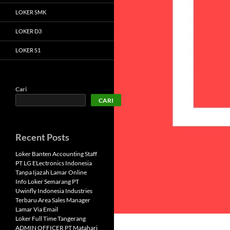
LOKER SMK
LOKER D3
LOKER S1
Cari
CARI
Recent Posts
Loker Banten Accounting Staff
PT LG ELectronics Indonesia
Tanpa Ijazah Lamar Online
Info Loker Semarang PT
Uwinfly Indonesia Industries
Terbaru Area Sales Manager
Lamar Via Email
Loker Full Time Tangerang
ADMIN OFFICER PT Matahari