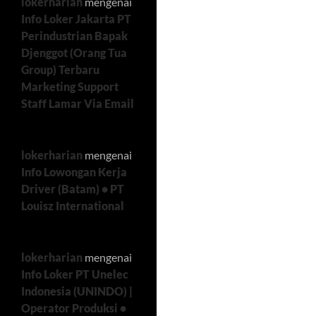
lokerharian
mengenai
Info Loker Jakarta PT
Perindustrian Bapak
Djenggot (Orang Tua
Group) Terbaru
Marketing Support
Staff Lamar Via Email
lokerharian
mengenai
Info Lowongan Kerja
Driver (Batam) • PT
Louisz International
lokerharian
mengenai
Info Loker PT Unelec
Indonesia (UNINDO) |
Operator Produksi •