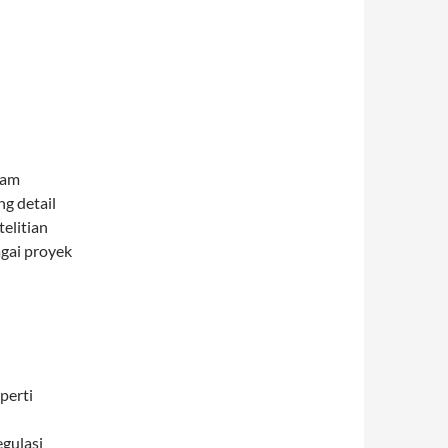
lam
g detail
telitian
gai proyek
perti
gulasi