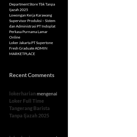
Department Store Tbk Tanpa
Ijazah 2025
Lowongan Kerja Karawang
Supervisor Produksi – Sistem
dan Administrasi PT Indoplat
Perkasa Purnama Lamar
Online
Loker Jakarta PT Supertone
Fresh Graduate ADMIN
MARKETPLACE
Recent Comments
lokerharian
mengenai
Loker Full Time
Tangerang Barista
Tanpa Ijazah 2025