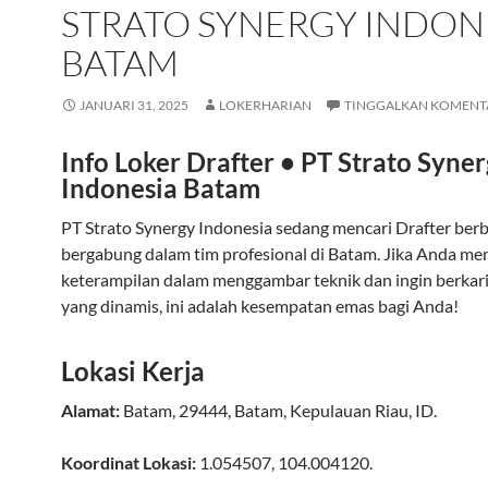
STRATO SYNERGY INDON
BATAM
JANUARI 31, 2025
LOKERHARIAN
TINGGALKAN KOMENT
Info Loker Drafter • PT Strato Syne
Indonesia Batam
PT Strato Synergy Indonesia sedang mencari Drafter ber
bergabung dalam tim profesional di Batam. Jika Anda mem
keterampilan dalam menggambar teknik dan ingin berkarir
yang dinamis, ini adalah kesempatan emas bagi Anda!
Lokasi Kerja
Alamat:
Batam
,
29444
,
Batam
,
Kepulauan Riau
,
ID
.
Koordinat Lokasi:
1.054507
,
104.004120
.