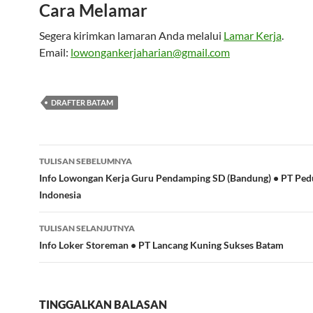
Cara Melamar
Segera kirimkan lamaran Anda melalui
Lamar Kerja
.
Email:
lowongankerjaharian@gmail.com
DRAFTER BATAM
Navigasi
TULISAN SEBELUMNYA
Tulisan
Info Lowongan Kerja Guru Pendamping SD (Bandung) • PT Ped
Indonesia
TULISAN SELANJUTNYA
Info Loker Storeman • PT Lancang Kuning Sukses Batam
TINGGALKAN BALASAN