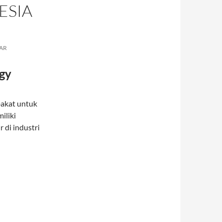
ESIA
AR
rgy
bakat untuk
iliki
 di industri