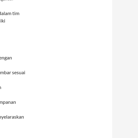
dalam tim
iki
dengan
ambar sesuai
m
impanan
nyelaraskan