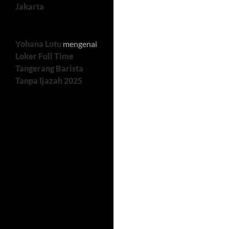
Jakarta
Yohana Lotu
mengenai
Loker Full Time
Tangerang Barista
Tanpa Ijazah 2025