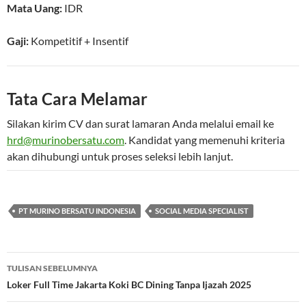
Mata Uang:
IDR
Gaji:
Kompetitif
+ Insentif
Tata Cara Melamar
Silakan kirim CV dan surat lamaran Anda melalui email ke
hrd@murinobersatu.com
. Kandidat yang memenuhi kriteria
akan dihubungi untuk proses seleksi lebih lanjut.
PT MURINO BERSATU INDONESIA
SOCIAL MEDIA SPECIALIST
Navigasi
TULISAN SEBELUMNYA
Tulisan
Loker Full Time Jakarta Koki BC Dining Tanpa Ijazah 2025