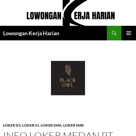
Langsung
ke
isi
Cari
Lowongan Kerja Harian
MENU
UTAMA
LOKER D3
,
LOKER S1
,
LOKER SMA
,
LOKER SMK
INFO LOKER MEDAN PT