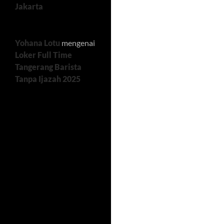
Jakarta
Yohana Lotu
mengenai
Loker Full Time
Tangerang Barista
Tanpa Ijazah 2025