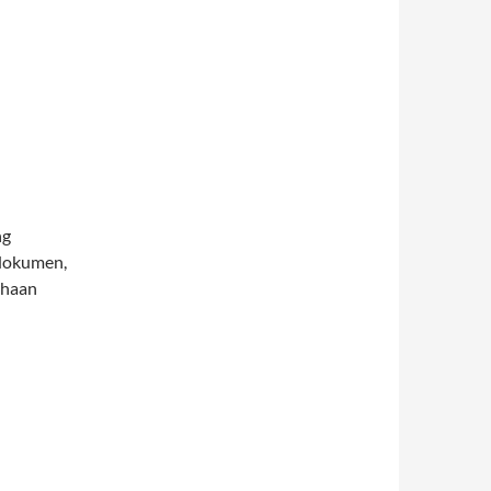
ng
 dokumen,
ahaan