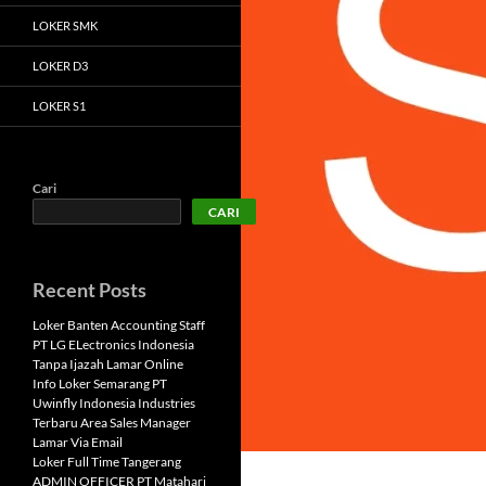
LOKER SMK
LOKER D3
LOKER S1
Cari
CARI
Recent Posts
Loker Banten Accounting Staff
PT LG ELectronics Indonesia
Tanpa Ijazah Lamar Online
Info Loker Semarang PT
Uwinfly Indonesia Industries
Terbaru Area Sales Manager
Lamar Via Email
Loker Full Time Tangerang
ADMIN OFFICER PT Matahari