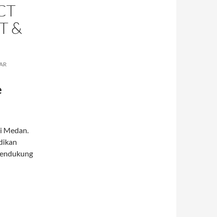
CT
T &
AR
e
di Medan.
idikan
 mendukung