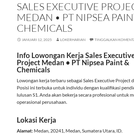
SALES EXECUTIVE PROJE
MEDAN • PT NIPSEA PAIN
CHEMICALS
JANUARI 12, 2025
LOKERHARIAN
TINGGALKAN KOMENT
Info Lowongan Kerja Sales Executiv
Project Medan • PT Nipsea Paint &
Chemicals
Lowongan kerja terbaru sebagai Sales Executive Project 
Posisi ini terbuka untuk individu dengan kualifikasi pend
lulusan S1. Anda akan bekerja secara profesional untuk
operasional perusahaan.
Lokasi Kerja
Alamat:
Medan
,
20241
,
Medan
,
Sumatera Utara
,
ID
.