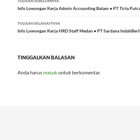
TULISAN SEBELUMNYA
Tulisan
Info Lowongan Kerja Admin Accounting Batam • PT Tirta Putr
TULISAN SELANJUTNYA
Info Lowongan Kerja HRD Staff Medan • PT Sardana IndahBerl
TINGGALKAN BALASAN
Anda harus
masuk
untuk berkomentar.