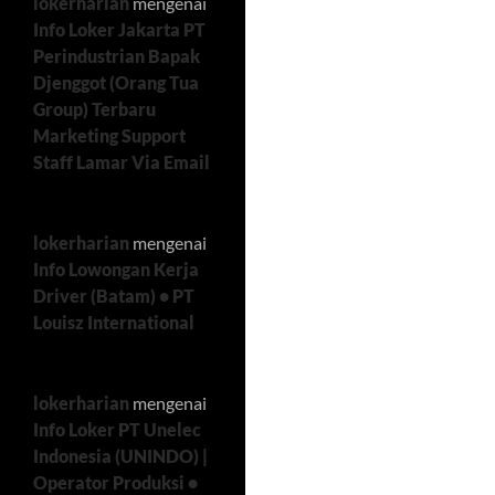
lokerharian
mengenai
Info Loker Jakarta PT
Perindustrian Bapak
Djenggot (Orang Tua
Group) Terbaru
Marketing Support
Staff Lamar Via Email
lokerharian
mengenai
Info Lowongan Kerja
Driver (Batam) • PT
Louisz International
lokerharian
mengenai
Info Loker PT Unelec
Indonesia (UNINDO) |
Operator Produksi •