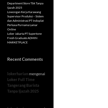
Department Store Tbk Tanpa
Ijazah 2025
Lowongan Kerja Karawang
Supervisor Produksi – Sistem
dan Administrasi PT Indoplat
Perkasa Purnama Lamar
Online
Loker Jakarta PT Supertone
Fresh Graduate ADMIN
MARKETPLACE
Recent Comments
lokerharian
mengenai
Loker Full Time
Tangerang Barista
Tanpa Ijazah 2025