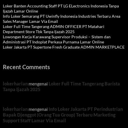
Loker Banten Accounting Staff PT LG ELectronics Indonesia Tanpa
Ijazah Lamar Online
Info Loker Semarang PT Uwinfly Indonesia Industries Terbaru Area
Sales Manager Lamar Via Email
Loker Full Time Tangerang ADMIN OFFICER PT Matahari
Department Store Tbk Tanpa Ijazah 2025
Lowongan Kerja Karawang Supervisor Produksi – Sistem dan
Administrasi PT Indoplat Perkasa Purnama Lamar Online
Loker Jakarta PT Supertone Fresh Graduate ADMIN MARKETPLACE
Recent Comments
lokerharian
mengenai
Loker Full Time Tangerang Barista
Tanpa Ijazah 2025
lokerharian
mengenai
Info Loker Jakarta PT Perindustrian
Bapak Djenggot (Orang Tua Group) Terbaru Marketing
Support Staff Lamar Via Email