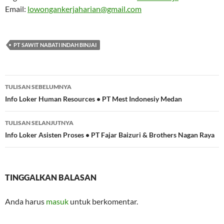
Email:
lowongankerjaharian@gmail.com
PT SAWIT NABATI INDAH BINJAI
Navigasi
TULISAN SEBELUMNYA
Tulisan
Info Loker Human Resources • PT Mest Indonesiy Medan
TULISAN SELANJUTNYA
Info Loker Asisten Proses • PT Fajar Baizuri & Brothers Nagan Raya
TINGGALKAN BALASAN
Anda harus
masuk
untuk berkomentar.