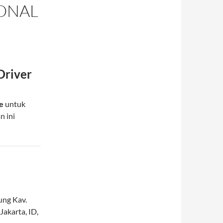
ONAL
Driver
e
untuk
n ini
ung Kav.
Jakarta
,
ID
,