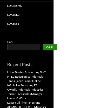
LOKER SMK
LOKER D3
LOKER S1
Cari
CARI
Recent Posts
Loker Banten Accounting Staff
PT LG ELectronics Indonesia
Tanpa Ijazah Lamar Online
Info Loker Semarang PT
Uwinfly Indonesia Industries
Terbaru Area Sales Manager
Lamar Via Email
Loker Full Time Tangerang
ADMIN OFFICER PT Matahari