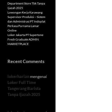
Department Store Tbk Tanpa
Ijazah 2025
Lowongan Kerja Karawang
Supervisor Produksi – Sistem
dan Administrasi PT Indoplat
Perkasa Purnama Lamar
Online
Loker Jakarta PT Supertone
Fresh Graduate ADMIN
MARKETPLACE
Recent Comments
lokerharian
mengenai
Loker Full Time
Tangerang Barista
Tanpa Ijazah 2025