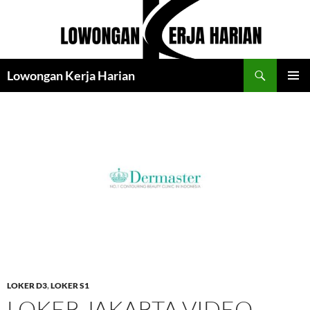
Langsung
ke
isi
Cari
Lowongan Kerja Harian
MENU
UTAMA
LOKER D3
,
LOKER S1
LOKER JAKARTA VIDEO