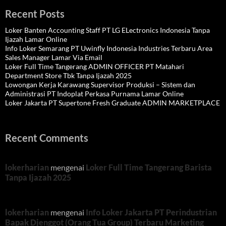
Recent Posts
Loker Banten Accounting Staff PT LG ELectronics Indonesia Tanpa
Ijazah Lamar Online
Info Loker Semarang PT Uwinfly Indonesia Industries Terbaru Area
Sales Manager Lamar Via Email
Loker Full Time Tangerang ADMIN OFFICER PT Matahari
Department Store Tbk Tanpa Ijazah 2025
Lowongan Kerja Karawang Supervisor Produksi – Sistem dan
Administrasi PT Indoplat Perkasa Purnama Lamar Online
Loker Jakarta PT Supertone Fresh Graduate ADMIN MARKETPLACE
Recent Comments
lokerharian
mengenai
Loker Full Time Tangerang Barista
Tanpa Ijazah 2025
lokerharian
mengenai
Info Loker Jakarta PT Perindustrian
Bapak Djenggot (Orang Tua Group) Terbaru Marketing