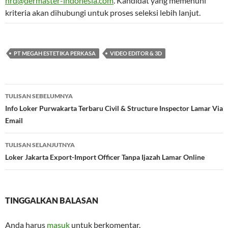
hrd@dermaster-indonesia.com
. Kandidat yang memenuhi
kriteria akan dihubungi untuk proses seleksi lebih lanjut.
PT MEGAH ESTETIKA PERKASA
VIDEO EDITOR & 3D
Navigasi
TULISAN SEBELUMNYA
Tulisan
Info Loker Purwakarta Terbaru Civil & Structure Inspector Lamar Via
Email
TULISAN SELANJUTNYA
Loker Jakarta Export-Import Officer Tanpa Ijazah Lamar Online
TINGGALKAN BALASAN
Anda harus
masuk
untuk berkomentar.