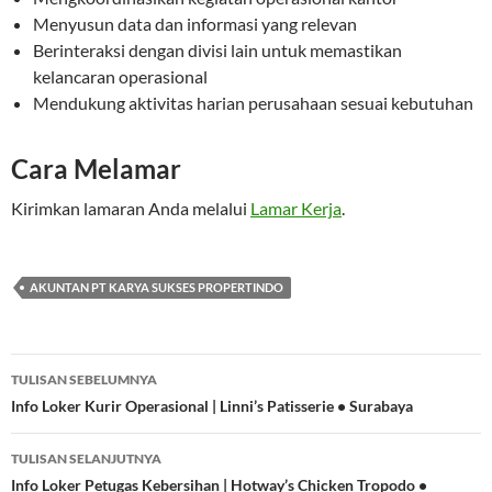
Menyusun data dan informasi yang relevan
Berinteraksi dengan divisi lain untuk memastikan
kelancaran operasional
Mendukung aktivitas harian perusahaan sesuai kebutuhan
Cara Melamar
Kirimkan lamaran Anda melalui
Lamar Kerja
.
AKUNTAN PT KARYA SUKSES PROPERTINDO
Navigasi
TULISAN SEBELUMNYA
Tulisan
Info Loker Kurir Operasional | Linni’s Patisserie • Surabaya
TULISAN SELANJUTNYA
Info Loker Petugas Kebersihan | Hotway’s Chicken Tropodo •