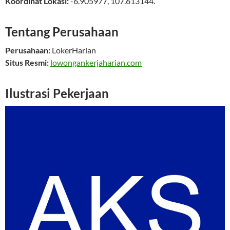
Koordinat Lokasi:
-6.905977
,
107.613144
.
Tentang Perusahaan
Perusahaan:
LokerHarian
Situs Resmi:
lowongankerjaharian.com
Ilustrasi Pekerjaan