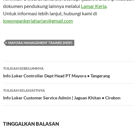
dokumen pendukung lainnya melalui
Lamar Kerja
.
Untuk informasi lebih lanjut, hubungi kami di
lowongankerjaharian@gmail.com
MAYORA MANAGEMENT TRAINEE (MDP)
Navigasi
TULISAN SEBELUMNYA
Tulisan
Info Loker Controller Dept Head PT Mayora • Tangerang
TULISAN SELANJUTNYA
Info Loker Customer Service Admin | Jagoan Khitan • Cirebon
TINGGALKAN BALASAN