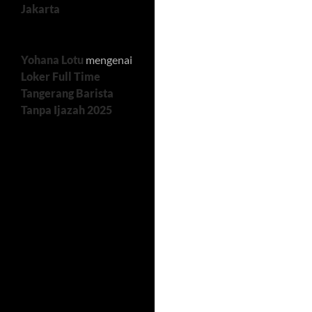
Jakarta
Yohana Lotu
mengenai
Loker Full Time
Tangerang Barista
Tanpa Ijazah 2025