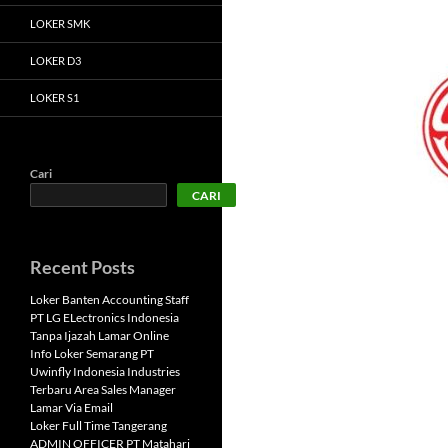
LOKER SMK
LOKER D3
LOKER S1
Cari
CARI
Recent Posts
Loker Banten Accounting Staff
PT LG ELectronics Indonesia
Tanpa Ijazah Lamar Online
Info Loker Semarang PT
Uwinfly Indonesia Industries
Terbaru Area Sales Manager
Lamar Via Email
Loker Full Time Tangerang
ADMIN OFFICER PT Matahari