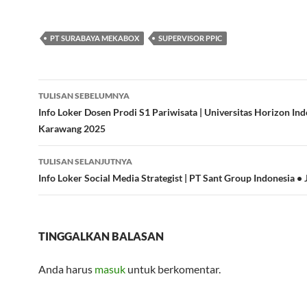
PT SURABAYA MEKABOX
SUPERVISOR PPIC
Navigasi
TULISAN SEBELUMNYA
Tulisan
Info Loker Dosen Prodi S1 Pariwisata | Universitas Horizon Ind
Karawang 2025
TULISAN SELANJUTNYA
Info Loker Social Media Strategist | PT Sant Group Indonesia •
TINGGALKAN BALASAN
Anda harus
masuk
untuk berkomentar.