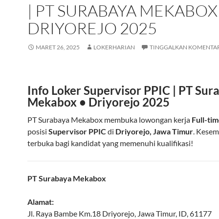
| PT SURABAYA MEKABOX
DRIYOREJO 2025
MARET 26, 2025
LOKERHARIAN
TINGGALKAN KOMENTA
Info Loker Supervisor PPIC | PT Sur
Mekabox • Driyorejo 2025
PT Surabaya Mekabox membuka lowongan kerja
Full-ti
posisi
Supervisor PPIC
di
Driyorejo, Jawa Timur
. Kesem
terbuka bagi kandidat yang memenuhi kualifikasi!
PT Surabaya Mekabox
Alamat:
Jl. Raya Bambe Km.18
Driyorejo
,
Jawa Timur
,
ID
,
61177