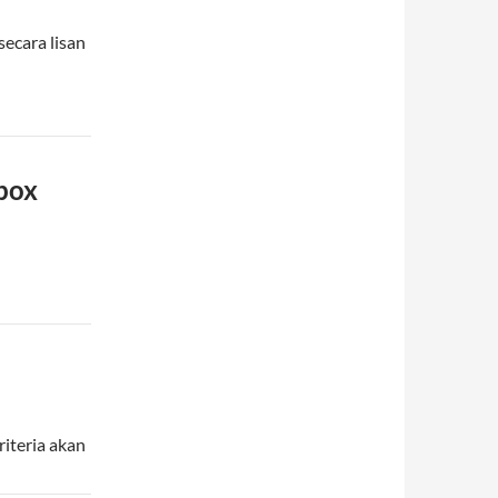
ecara lisan
box
iteria akan