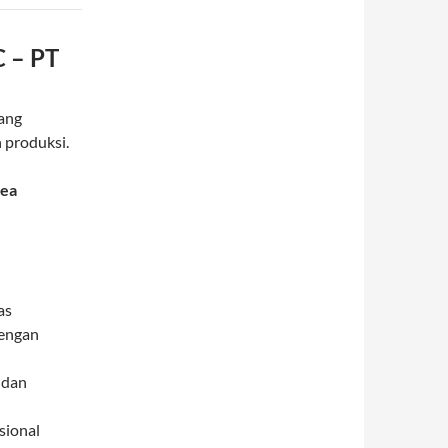
C – PT
ang
 produksi.
rea
as
dengan
 dan
sional