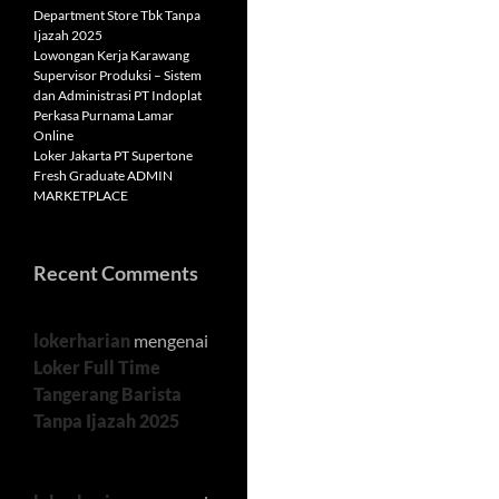
Department Store Tbk Tanpa
Ijazah 2025
Lowongan Kerja Karawang
Supervisor Produksi – Sistem
dan Administrasi PT Indoplat
Perkasa Purnama Lamar
Online
Loker Jakarta PT Supertone
Fresh Graduate ADMIN
MARKETPLACE
Recent Comments
lokerharian
mengenai
Loker Full Time
Tangerang Barista
Tanpa Ijazah 2025