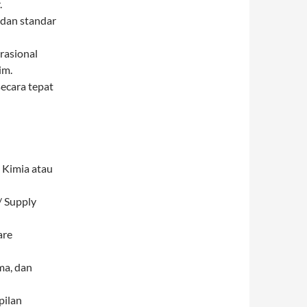
.
 dan standar
rasional
im.
ecara tepat
k Kimia atau
/ Supply
are
ma, dan
pilan