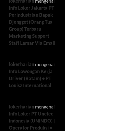
lokerharian
mengenai
Info Loker Jakarta PT
Perindustrian Bapak
Djenggot (Orang Tua
Group) Terbaru
Marketing Support
Staff Lamar Via Email
lokerharian
mengenai
Info Lowongan Kerja
Driver (Batam) • PT
Louisz International
lokerharian
mengenai
Info Loker PT Unelec
Indonesia (UNINDO) |
Operator Produksi •