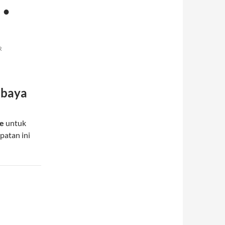
 •
R
abaya
me
untuk
patan ini