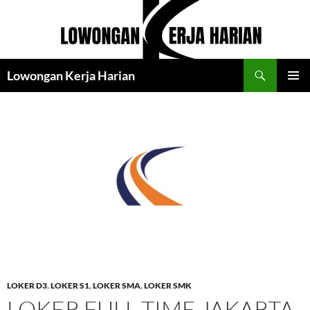
Langsung
ke
isi
Cari
Lowongan Kerja Harian
MENU
UTAMA
LOKER D3
,
LOKER S1
,
LOKER SMA
,
LOKER SMK
LOKER FULL TIME JAKARTA