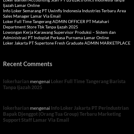
Ijazah Lamar Online
Info Loker Semarang PT Uwinfly Indonesia Industries Terbaru Area
Sales Manager Lamar Via Email
Loker Full Time Tangerang ADMIN OFFICER PT Matahari
Department Store Tbk Tanpa Ijazah 2025
Lowongan Kerja Karawang Supervisor Produksi – Sistem dan
Administrasi PT Indoplat Perkasa Purnama Lamar Online
Loker Jakarta PT Supertone Fresh Graduate ADMIN MARKETPLACE
Recent Comments
lokerharian
mengenai
Loker Full Time Tangerang Barista
Tanpa Ijazah 2025
lokerharian
mengenai
Info Loker Jakarta PT Perindustrian
Bapak Djenggot (Orang Tua Group) Terbaru Marketing
Support Staff Lamar Via Email