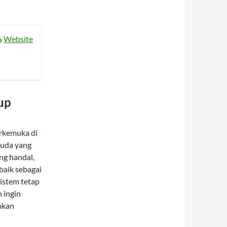
Website
up
erkemuka di
muda yang
ng handal,
baik sebagai
istem tetap
 ingin
imkan