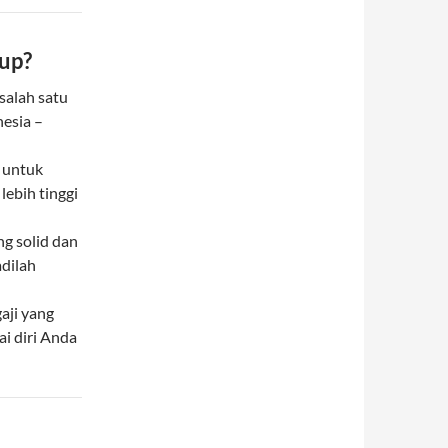
up?
alah satu
nesia –
 untuk
ebih tinggi
g solid dan
adilah
aji yang
ai diri Anda