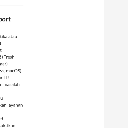
port
tika atau
!
t
 (Fresh
mar)
ws, macOS),
r IT!
n masalah
pu
kan layanan
ed
Buktikan