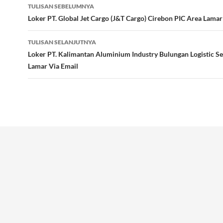
Navigasi
TULISAN SEBELUMNYA
Tulisan
Loker PT. Global Jet Cargo (J&T Cargo) Cirebon PIC Area Lamar
TULISAN SELANJUTNYA
Loker PT. Kalimantan Aluminium Industry Bulungan Logistic S
Lamar Via Email