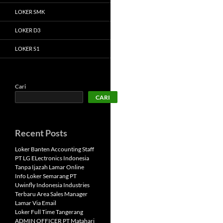
LOKER SMK
LOKER D3
LOKER S1
Cari
CARI
Recent Posts
Loker Banten Accounting Staff
PT LG ELectronics Indonesia
Tanpa Ijazah Lamar Online
Info Loker Semarang PT
Uwinfly Indonesia Industries
Terbaru Area Sales Manager
Lamar Via Email
Loker Full Time Tangerang
ADMIN OFFICER PT Matahari