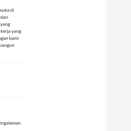
muka di
 dan
 yang
 kerja yang
engan kami
mbangun
pengalaman