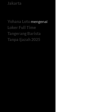
Jakarta
Yohana Lotu
mengenai
Loker Full Time
Tangerang Barista
Tanpa Ijazah 2025