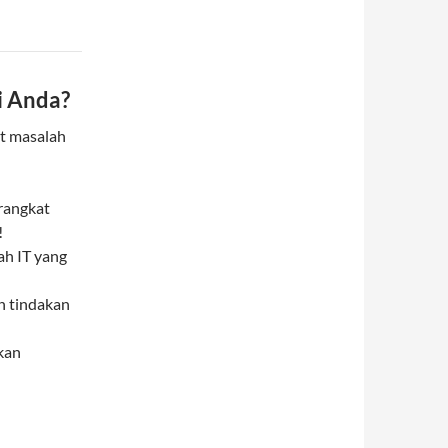
i Anda?
t masalah
erangkat
!
ah IT yang
n tindakan
kan