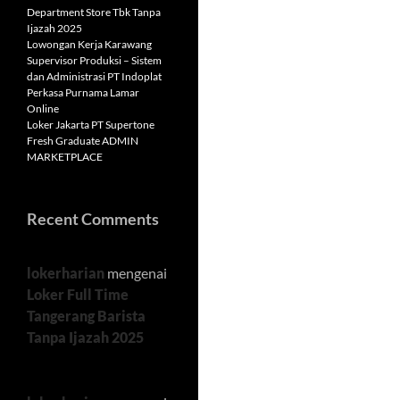
Department Store Tbk Tanpa
Ijazah 2025
Lowongan Kerja Karawang
Supervisor Produksi – Sistem
dan Administrasi PT Indoplat
Perkasa Purnama Lamar
Online
Loker Jakarta PT Supertone
Fresh Graduate ADMIN
MARKETPLACE
Recent Comments
lokerharian
mengenai
Loker Full Time
Tangerang Barista
Tanpa Ijazah 2025