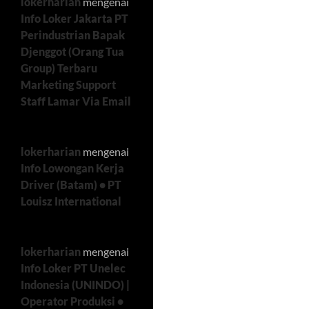
lokerharian
mengenai
Info Loker Jakarta PT
Perindustrian Bapak
Djenggot (Orang Tua
Group) Terbaru
Marketing Support
Staff Lamar Via Email
lokerharian
mengenai
Info Lowongan Kerja
Driver (Batam) • PT
Louisz International
lokerharian
mengenai
Info Loker PT Unelec
Indonesia (UNINDO) |
Operator Produksi •