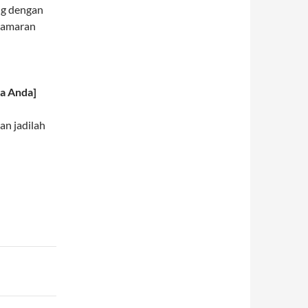
ng dengan
 lamaran
ma Anda]
an jadilah