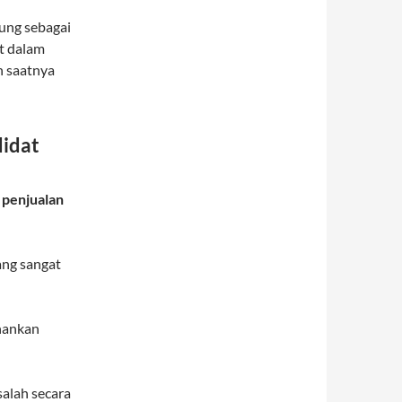
ung sebagai
t dalam
h saatnya
didat
m
penjualan
ang sangat
hankan
alah secara