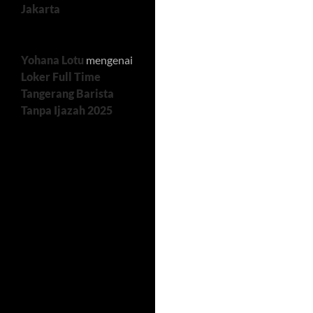
Jakarta
Yohana Lotu
mengenai
Loker Full Time
Tangerang Barista
Tanpa Ijazah 2025