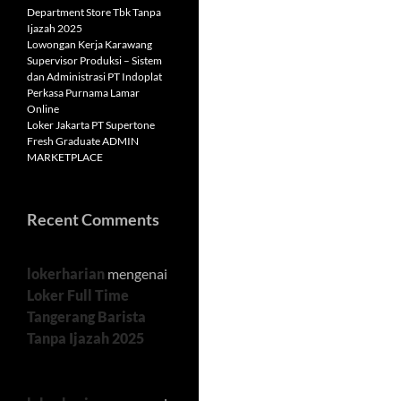
Department Store Tbk Tanpa
Ijazah 2025
Lowongan Kerja Karawang
Supervisor Produksi – Sistem
dan Administrasi PT Indoplat
Perkasa Purnama Lamar
Online
Loker Jakarta PT Supertone
Fresh Graduate ADMIN
MARKETPLACE
Recent Comments
lokerharian
mengenai
Loker Full Time
Tangerang Barista
Tanpa Ijazah 2025