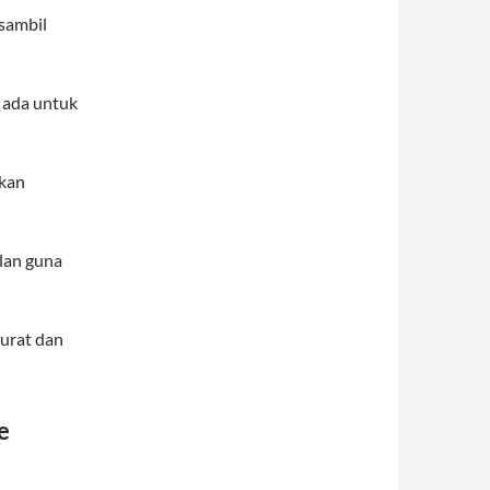
sambil
 ada untuk
ikan
lan guna
kurat dan
e