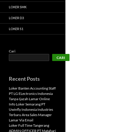
LOKER SMK
LOKER D3
LOKER S1
Cari
CARI
Recent Posts
Loker Banten Accounting Staff
PT LG ELectronics Indonesia
Tanpa Ijazah Lamar Online
Info Loker Semarang PT
Uwinfly Indonesia Industries
Terbaru Area Sales Manager
Lamar Via Email
Loker Full Time Tangerang
ADMIN OFFICER PT Matahari