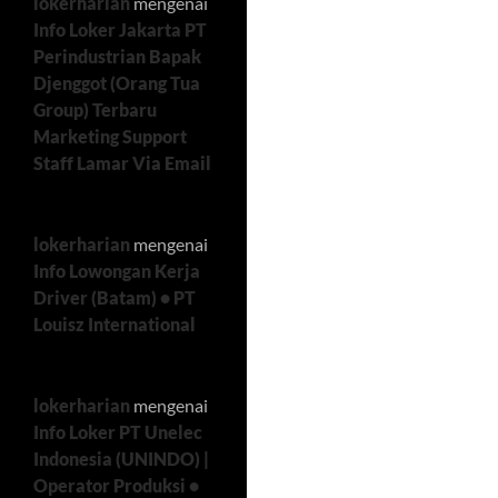
lokerharian
mengenai
Info Loker Jakarta PT
Perindustrian Bapak
Djenggot (Orang Tua
Group) Terbaru
Marketing Support
Staff Lamar Via Email
lokerharian
mengenai
Info Lowongan Kerja
Driver (Batam) • PT
Louisz International
lokerharian
mengenai
Info Loker PT Unelec
Indonesia (UNINDO) |
Operator Produksi •