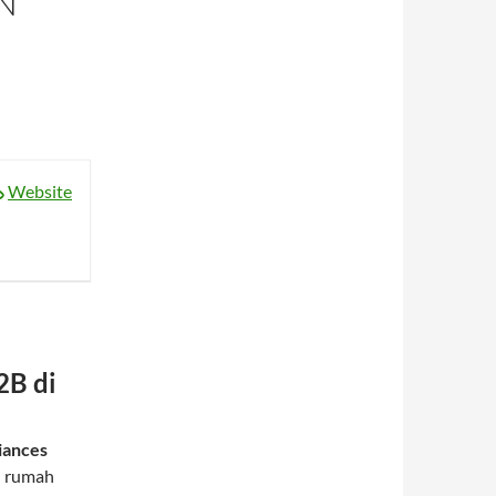
N
Website
2B di
iances
n rumah