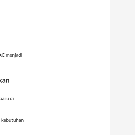
VAC
menjadi
kan
baru di
i kebutuhan