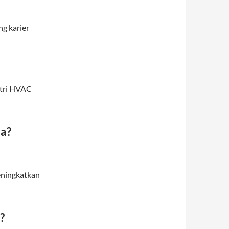
g karier
stri HVAC
ja?
eningkatkan
?