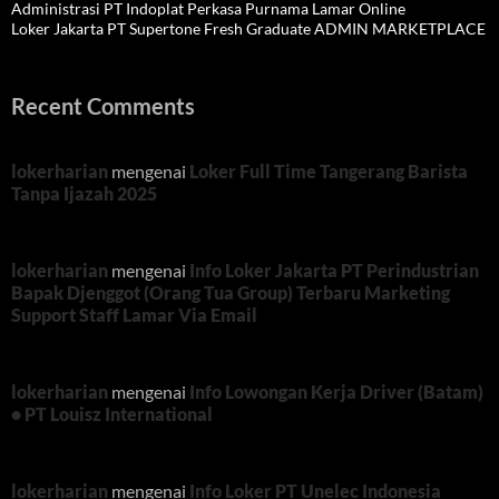
Administrasi PT Indoplat Perkasa Purnama Lamar Online
Loker Jakarta PT Supertone Fresh Graduate ADMIN MARKETPLACE
Recent Comments
lokerharian
mengenai
Loker Full Time Tangerang Barista
Tanpa Ijazah 2025
lokerharian
mengenai
Info Loker Jakarta PT Perindustrian
Bapak Djenggot (Orang Tua Group) Terbaru Marketing
Support Staff Lamar Via Email
lokerharian
mengenai
Info Lowongan Kerja Driver (Batam)
• PT Louisz International
lokerharian
mengenai
Info Loker PT Unelec Indonesia