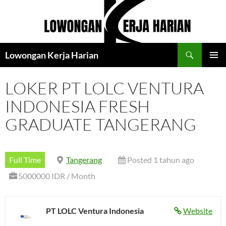
Langsung
ke
isi
Cari
Lowongan Kerja Harian
MENU
UTAMA
LOKER PT LOLC VENTURA
INDONESIA FRESH
GRADUATE TANGERANG
Full Time
Tangerang
Posted 1 tahun ago
5000000 IDR / Month
PT LOLC Ventura Indonesia
Website