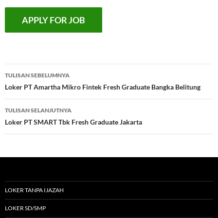
Navigasi
TULISAN SEBELUMNYA
Tulisan
Loker PT Amartha Mikro Fintek Fresh Graduate Bangka Belitung
TULISAN SELANJUTNYA
Loker PT SMART Tbk Fresh Graduate Jakarta
LOKER TANPA IJAZAH
LOKER SD/SMP