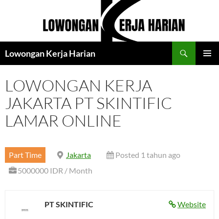
Langsung
ke
isi
Cari
Lowongan Kerja Harian
MENU
UTAMA
LOWONGAN KERJA
JAKARTA PT SKINTIFIC
LAMAR ONLINE
Part Time
Jakarta
Posted 1 tahun ago
5000000 IDR / Month
PT SKINTIFIC
Website