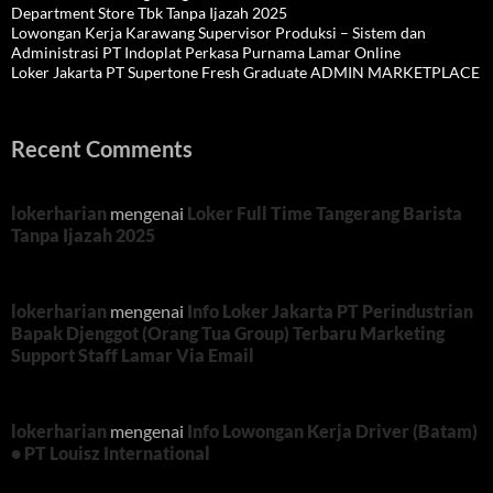
Department Store Tbk Tanpa Ijazah 2025
Lowongan Kerja Karawang Supervisor Produksi – Sistem dan
Administrasi PT Indoplat Perkasa Purnama Lamar Online
Loker Jakarta PT Supertone Fresh Graduate ADMIN MARKETPLACE
Recent Comments
lokerharian
mengenai
Loker Full Time Tangerang Barista
Tanpa Ijazah 2025
lokerharian
mengenai
Info Loker Jakarta PT Perindustrian
Bapak Djenggot (Orang Tua Group) Terbaru Marketing
Support Staff Lamar Via Email
lokerharian
mengenai
Info Lowongan Kerja Driver (Batam)
• PT Louisz International