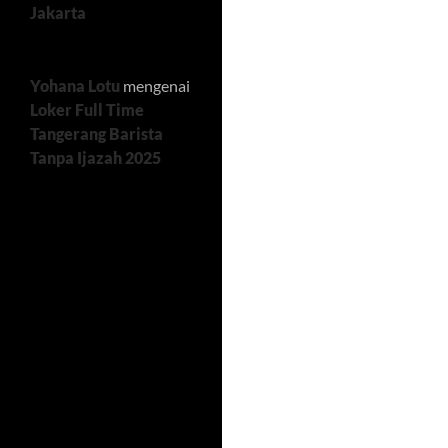
Jakarta
Yohana Lotu
mengenai
Loker Full Time
Tangerang Barista
Tanpa Ijazah 2025