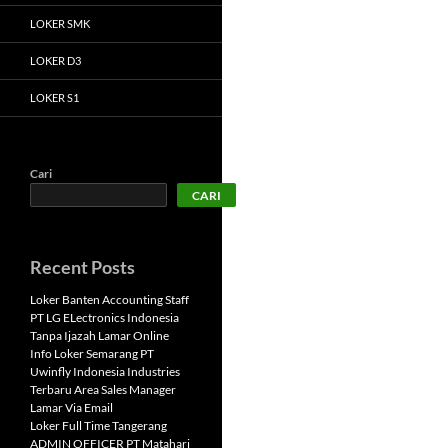
LOKER SMK
LOKER D3
LOKER S1
Cari
CARI
Recent Posts
Loker Banten Accounting Staff
PT LG ELectronics Indonesia
Tanpa Ijazah Lamar Online
Info Loker Semarang PT
Uwinfly Indonesia Industries
Terbaru Area Sales Manager
Lamar Via Email
Loker Full Time Tangerang
ADMIN OFFICER PT Matahari