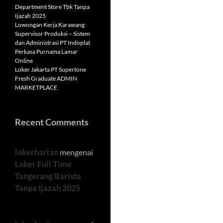
Department Store Tbk Tanpa
Ijazah 2025
Lowongan Kerja Karawang
Supervisor Produksi – Sistem
dan Administrasi PT Indoplat
Perkasa Purnama Lamar
Online
Loker Jakarta PT Supertone
Fresh Graduate ADMIN
MARKETPLACE
Recent Comments
lokerharian
mengenai
Loker Full Time
Tangerang Barista
Tanpa Ijazah 2025