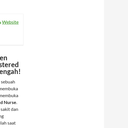
Website
men
stered
Tengah!
, sebuah
k membuka
a, membuka
ed Nurse
.
 sakit dan
ng
ilah saat