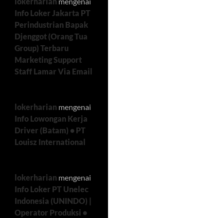
lokerharian
mengenai
Info Loker Jakarta PT
Perindustrian Bapak
Djenggot (Orang Tua
Group) Terbaru
Marketing Support
Staff Lamar Via Email
lokerharian
mengenai
Info Lowongan Kerja
Driver (Batam) • PT
Louisz International
lokerharian
mengenai
Info Loker PT Unelec
Indonesia (UNINDO) |
Operator Produksi •