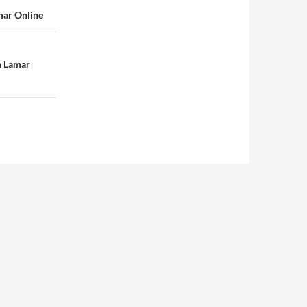
mar Online
h Lamar