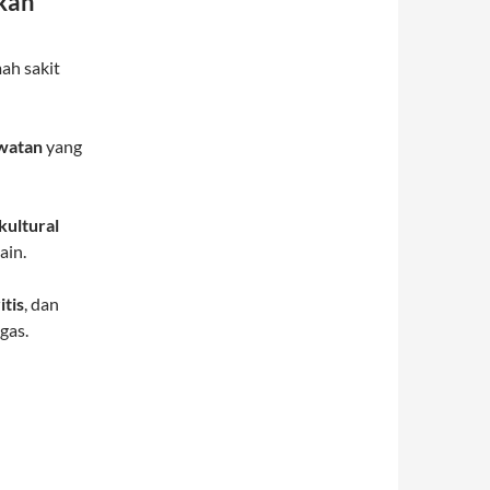
kan
ah sakit
watan
yang
kultural
ain.
itis
, dan
gas.