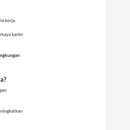
a kerja.
kaya karier
ingkungan
ja?
gan
eningkatkan