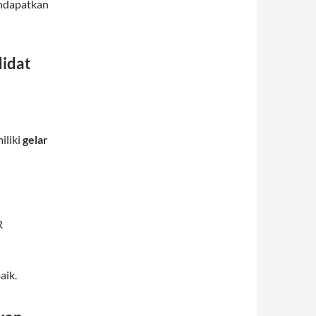
endapatkan
didat
iliki
gelar
R
aik.