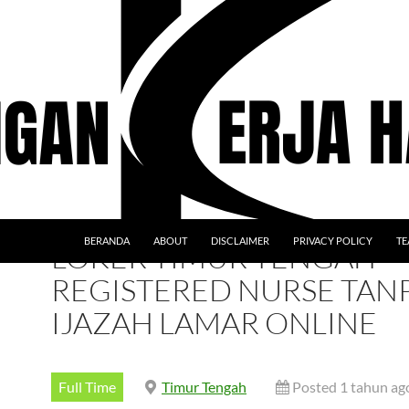
BERANDA
ABOUT
DISCLAIMER
PRIVACY POLICY
TE
LOKER TIMUR TENGAH
REGISTERED NURSE TAN
IJAZAH LAMAR ONLINE
Full Time
Timur Tengah
Posted 1 tahun ag