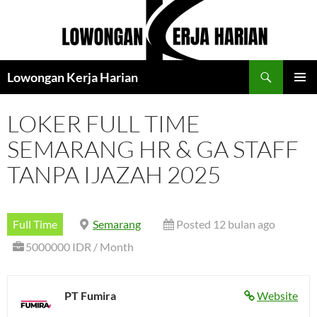
Langsung
ke
isi
Cari
Lowongan Kerja Harian
MENU
UTAMA
LOKER FULL TIME
SEMARANG HR & GA STAFF
TANPA IJAZAH 2025
Full Time
Semarang
Posted 12 bulan ago
5000000 IDR / Month
PT Fumira
Website