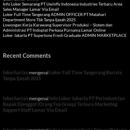
Info Loker Semarang PT Uwinfly Indonesia Industries Terbaru Area
Sales Manager Lamar Via Email
Loker Full Time Tangerang ADMIN OFFICER PT Matahari
Department Store Tbk Tanpa Ijazah 2025
Lowongan Kerja Karawang Supervisor Produksi – Sistem dan
Administrasi PT Indoplat Perkasa Purnama Lamar Online
Loker Jakarta PT Supertone Fresh Graduate ADMIN MARKETPLACE
Recent Comments
lokerharian
mengenai
Loker Full Time Tangerang Barista
Tanpa Ijazah 2025
lokerharian
mengenai
Info Loker Jakarta PT Perindustrian
Bapak Djenggot (Orang Tua Group) Terbaru Marketing
Support Staff Lamar Via Email
lokerharian
mengenai
Info Lowongan Kerja Driver (Batam)