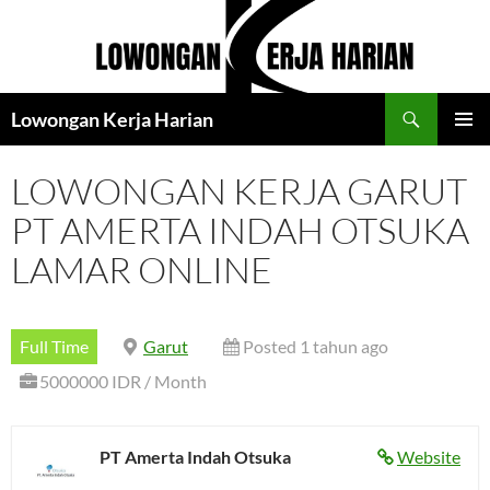
Langsung
ke
isi
Cari
Lowongan Kerja Harian
MENU
UTAMA
LOWONGAN KERJA GARUT
PT AMERTA INDAH OTSUKA
LAMAR ONLINE
Full Time
Garut
Posted 1 tahun ago
5000000 IDR / Month
PT Amerta Indah Otsuka
Website