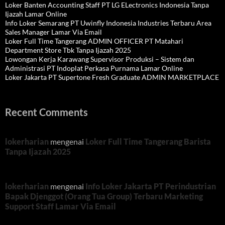
Loker Banten Accounting Staff PT LG ELectronics Indonesia Tanpa
Ijazah Lamar Online
Info Loker Semarang PT Uwinfly Indonesia Industries Terbaru Area
Sales Manager Lamar Via Email
Loker Full Time Tangerang ADMIN OFFICER PT Matahari
Department Store Tbk Tanpa Ijazah 2025
Lowongan Kerja Karawang Supervisor Produksi – Sistem dan
Administrasi PT Indoplat Perkasa Purnama Lamar Online
Loker Jakarta PT Supertone Fresh Graduate ADMIN MARKETPLACE
Recent Comments
lokerharian
mengenai
Loker Full Time Tangerang Barista
Tanpa Ijazah 2025
lokerharian
mengenai
Info Loker Jakarta PT Perindustrian
Bapak Djenggot (Orang Tua Group) Terbaru Marketing
Support Staff Lamar Via Email