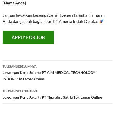
[Nama Anda]
Jangan lewatkan kesempatan ini! Segera kirimkan lamaran
Anda dan jadilah bagian dari PT Amerta Indah Otsuka!
Navigasi
TULISAN SEBELUMNYA
Tulisan
Lowongan Kerja Jakarta PT AIM MEDICAL TECHNOLOGY
INDONESIA Lamar Online
TULISAN SELANJUTNYA
Lowongan Kerja Jakarta PT Tigaraksa Satria Tbk Lamar Online