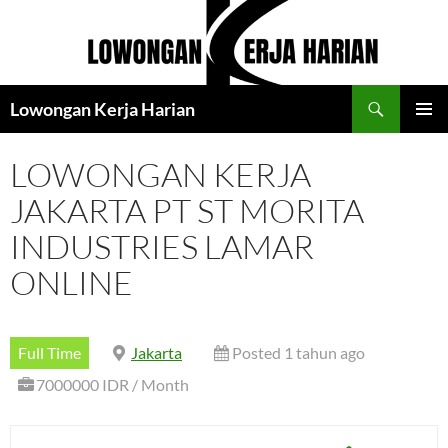
Langsung
ke
isi
Cari
Lowongan Kerja Harian
MENU
UTAMA
LOWONGAN KERJA
JAKARTA PT ST MORITA
INDUSTRIES LAMAR
ONLINE
Full Time
Jakarta
Posted 1 tahun ago
7000000 IDR / Month