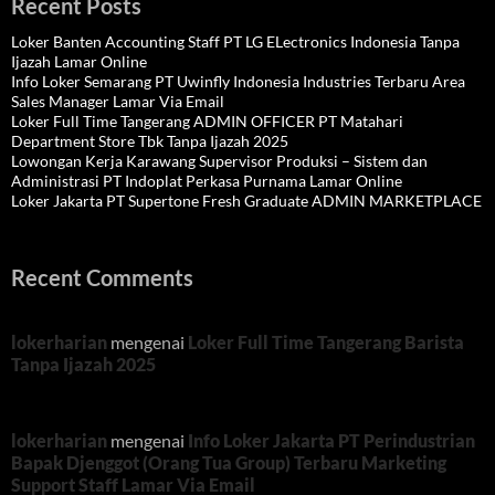
Recent Posts
Loker Banten Accounting Staff PT LG ELectronics Indonesia Tanpa
Ijazah Lamar Online
Info Loker Semarang PT Uwinfly Indonesia Industries Terbaru Area
Sales Manager Lamar Via Email
Loker Full Time Tangerang ADMIN OFFICER PT Matahari
Department Store Tbk Tanpa Ijazah 2025
Lowongan Kerja Karawang Supervisor Produksi – Sistem dan
Administrasi PT Indoplat Perkasa Purnama Lamar Online
Loker Jakarta PT Supertone Fresh Graduate ADMIN MARKETPLACE
Recent Comments
lokerharian
mengenai
Loker Full Time Tangerang Barista
Tanpa Ijazah 2025
lokerharian
mengenai
Info Loker Jakarta PT Perindustrian
Bapak Djenggot (Orang Tua Group) Terbaru Marketing
Support Staff Lamar Via Email