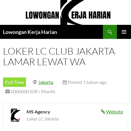
Langsung
ke
isi
Cari
Lowongan Kerja Harian
MENU
UTAMA
LOKER LC CLUB JAKARTA
LAMAR LEWAT WA
Full Time
Jakarta
Posted 1 tahun ago
5000000 IDR / Month
MS Agency
Website
Loker LC Jakarta