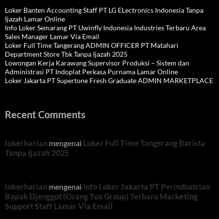
Loker Banten Accounting Staff PT LG ELectronics Indonesia Tanpa
Ijazah Lamar Online
Info Loker Semarang PT Uwinfly Indonesia Industries Terbaru Area
Sales Manager Lamar Via Email
Loker Full Time Tangerang ADMIN OFFICER PT Matahari
Department Store Tbk Tanpa Ijazah 2025
Lowongan Kerja Karawang Supervisor Produksi – Sistem dan
Administrasi PT Indoplat Perkasa Purnama Lamar Online
Loker Jakarta PT Supertone Fresh Graduate ADMIN MARKETPLACE
Recent Comments
lokerharian
mengenai
Loker Full Time Tangerang Barista
Tanpa Ijazah 2025
lokerharian
mengenai
Info Loker Jakarta PT Perindustrian
Bapak Djenggot (Orang Tua Group) Terbaru Marketing
Support Staff Lamar Via Email