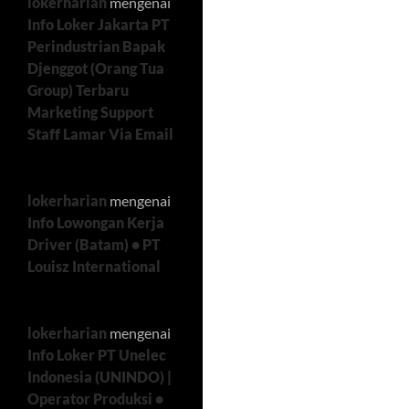
lokerharian
mengenai
Info Loker Jakarta PT
Perindustrian Bapak
Djenggot (Orang Tua
Group) Terbaru
Marketing Support
Staff Lamar Via Email
lokerharian
mengenai
Info Lowongan Kerja
Driver (Batam) • PT
Louisz International
lokerharian
mengenai
Info Loker PT Unelec
Indonesia (UNINDO) |
Operator Produksi •