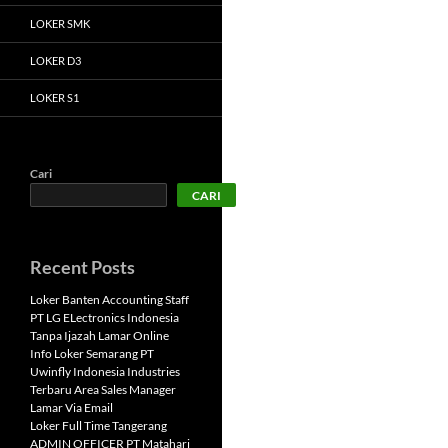
LOKER SMK
LOKER D3
LOKER S1
Cari
CARI
Recent Posts
Loker Banten Accounting Staff
PT LG ELectronics Indonesia
Tanpa Ijazah Lamar Online
Info Loker Semarang PT
Uwinfly Indonesia Industries
Terbaru Area Sales Manager
Lamar Via Email
Loker Full Time Tangerang
ADMIN OFFICER PT Matahari