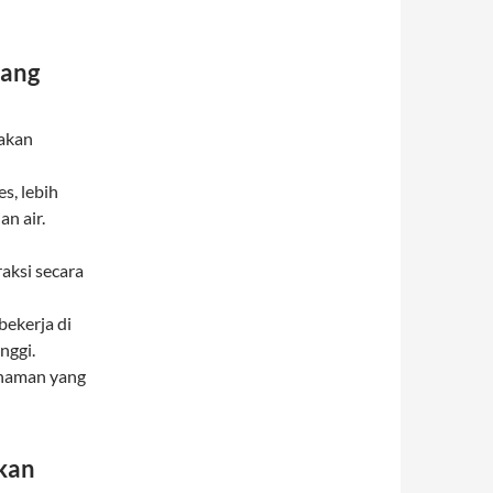
yang
makan
s, lebih
n air.
aksi secara
bekerja di
nggi.
ahaman yang
kan