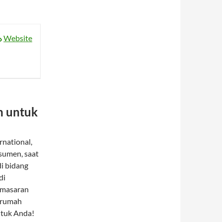
Website
n untuk
national,
sumen, saat
i bidang
di
pemasaran
t rumah
ntuk Anda!