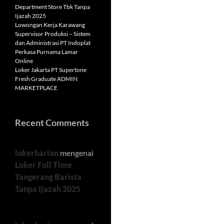
Department Store Tbk Tanpa
Ijazah 2025
Lowongan Kerja Karawang
Supervisor Produksi – Sistem
dan Administrasi PT Indoplat
Perkasa Purnama Lamar
Online
Loker Jakarta PT Supertone
Fresh Graduate ADMIN
MARKETPLACE
Recent Comments
lokerharian
mengenai
Loker Full Time
Tangerang Barista
Tanpa Ijazah 2025