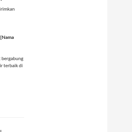
kirimkan
g [Nama
t bergabung
 terbaik di
l