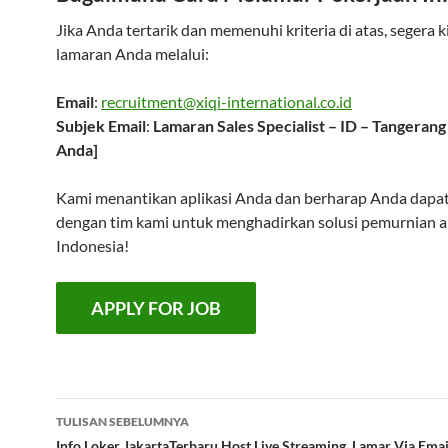
Jika Anda tertarik dan memenuhi kriteria di atas, segera 
lamaran Anda melalui:
Email
:
recruitment@xiqi-international.co.id
Subjek Email
:
Lamaran Sales Specialist – ID – Tangeran
Anda]
Kami menantikan aplikasi Anda dan berharap Anda dapa
dengan tim kami untuk menghadirkan solusi pemurnian air
Indonesia!
Navigasi
TULISAN SEBELUMNYA
Info Loker JakartaTerbaru Host Live Streaming Lamar Via Emai