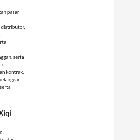
an pasar
istributor,
.
rta
ggan, serta
r.
an kontrak,
pelanggan.
serta
Xiqi
n.
tel dan