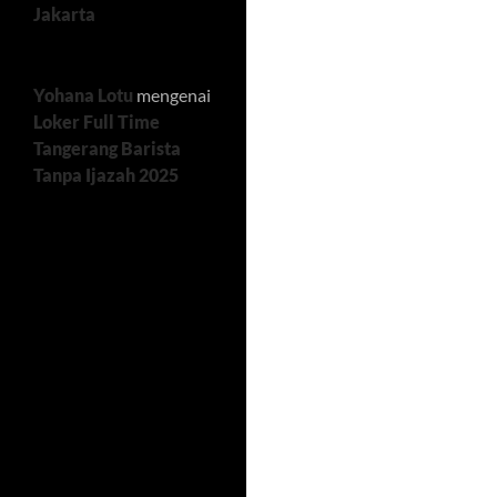
Jakarta
Yohana Lotu
mengenai
Loker Full Time
Tangerang Barista
Tanpa Ijazah 2025