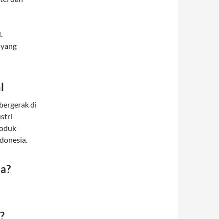
.
 yang
l
bergerak di
stri
roduk
ndonesia.
ja?
?