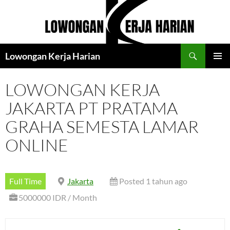
Langsung
ke
isi
Cari
Lowongan Kerja Harian
MENU
UTAMA
LOWONGAN KERJA
JAKARTA PT PRATAMA
GRAHA SEMESTA LAMAR
ONLINE
Full Time
Jakarta
Posted 1 tahun ago
5000000 IDR / Month