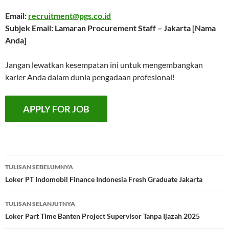
Email:
recruitment@pgs.co.id
Subjek Email: Lamaran Procurement Staff – Jakarta [Nama
Anda]
Jangan lewatkan kesempatan ini untuk mengembangkan
karier Anda dalam dunia pengadaan profesional!
Navigasi
TULISAN SEBELUMNYA
Tulisan
Loker PT Indomobil Finance Indonesia Fresh Graduate Jakarta
TULISAN SELANJUTNYA
Loker Part Time Banten Project Supervisor Tanpa Ijazah 2025