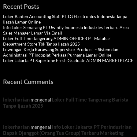
Recent Posts
Loker Banten Accounting Staff PT LG ELectronics Indonesia Tanpa
Ijazah Lamar Online
Info Loker Semarang PT Uwinfly Indonesia Industries Terbaru Area
Sales Manager Lamar Via Email
Loker Full Time Tangerang ADMIN OFFICER PT Matahari
Department Store Tbk Tanpa Ijazah 2025
Lowongan Kerja Karawang Supervisor Produksi – Sistem dan
Administrasi PT Indoplat Perkasa Purnama Lamar Online
Loker Jakarta PT Supertone Fresh Graduate ADMIN MARKETPLACE
Recent Comments
lokerharian
mengenai
Loker Full Time Tangerang Barista
Tanpa Ijazah 2025
lokerharian
mengenai
Info Loker Jakarta PT Perindustrian
Bapak Djenggot (Orang Tua Group) Terbaru Marketing