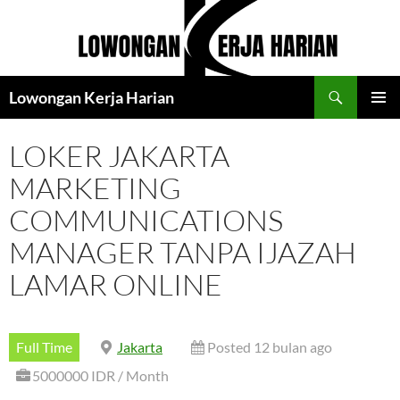
Langsung
ke
isi
Cari
Lowongan Kerja Harian
MENU
UTAMA
LOKER JAKARTA
MARKETING
COMMUNICATIONS
MANAGER TANPA IJAZAH
LAMAR ONLINE
Full Time
Jakarta
Posted 12 bulan ago
5000000 IDR / Month